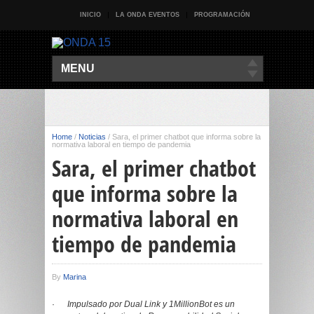
INICIO
LA ONDA EVENTOS
PROGRAMACIÓN
MENU
Home
/
Noticias
/
Sara, el primer chatbot que informa sobre la
normativa laboral en tiempo de pandemia
Sara, el primer chatbot
que informa sobre la
normativa laboral en
tiempo de pandemia
By
Marina
·
Impulsado por Dual Link y 1MillionBot es un