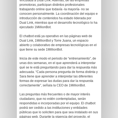
vinculada a Dual Link. Además, de las empresas
promotoras, participan distintos profesionales
trabajando online que todavía -la mayoría- no se
conocen personalmente. La coordinación del equipo e
introducción de contenidos ha estado liderada por
Dual Link, mientras que el desarrollo tecnológico lo ha
ejecutado 1MillionBot.
El chatbot está ya operativo en las páginas web de
Dual Link, 1MillionBot y Torre Juana, un espacio
abierto y colaborativo de empresas tecnológicas en el
que tiene su sede 1MillionBot.
Inicia de este modo el periodo de “entrenamiento”, de
unas dos semanas, en el que aprenderá a interpretar
qué se le está preguntando para dar la respuesta más
adecuada. “Cada persona pregunta de forma distinta y
Sara tiene que aprender a interpretar las diferentes
formas de expresar las dudas para dar la respuesta
correctamente”, señala la CEO de 1MillionBot.
Las preguntas más frecuentes o de mayor interés
ciudadano, que no estén contempladas, serán
respondidas e incorporadas por el equipo. El chatbot
podrá ser cedido a las instituciones y entidades
públicas que lo soliciten para que sea instalado en sus
páginas web. Durante la vigencia del proyecto, el