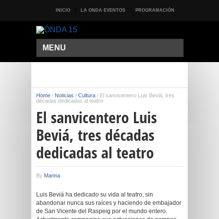
INICIO
LA ONDA EVENTOS
PROGRAMACIÓN
MENU
Home
/
Noticias
/
Cultura
/
El sanvicentero Luis Beviá, tres
décadas dedicadas al teatro
El sanvicentero Luis
Beviá, tres décadas
dedicadas al teatro
By
Marina
Luis Beviá ha dedicado su vida al teatro, sin
abandonar nunca sus raíces y haciendo de embajador
de San Vicente del Raspeig por el mundo entero.