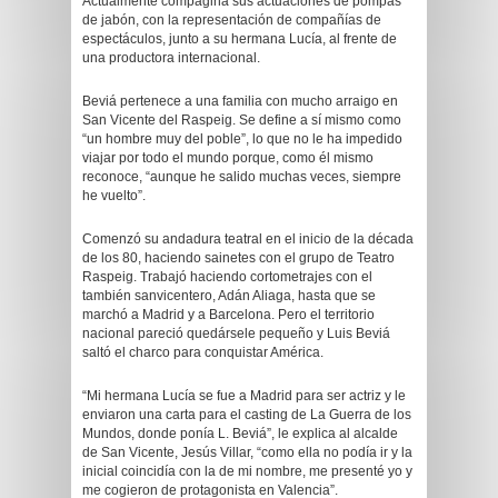
Actualmente compagina sus actuaciones de pompas
de jabón, con la representación de compañías de
espectáculos, junto a su hermana Lucía, al frente de
una productora internacional.
Beviá pertenece a una familia con mucho arraigo en
San Vicente del Raspeig. Se define a sí mismo como
“un hombre muy del poble”, lo que no le ha impedido
viajar por todo el mundo porque, como él mismo
reconoce, “aunque he salido muchas veces, siempre
he vuelto”.
Comenzó su andadura teatral en el inicio de la década
de los 80, haciendo sainetes con el grupo de Teatro
Raspeig. Trabajó haciendo cortometrajes con el
también sanvicentero, Adán Aliaga, hasta que se
marchó a Madrid y a Barcelona. Pero el territorio
nacional pareció quedársele pequeño y Luis Beviá
saltó el charco para conquistar América.
“Mi hermana Lucía se fue a Madrid para ser actriz y le
enviaron una carta para el casting de La Guerra de los
Mundos, donde ponía L. Beviá”, le explica al alcalde
de San Vicente, Jesús Villar, “como ella no podía ir y la
inicial coincidía con la de mi nombre, me presenté yo y
me cogieron de protagonista en Valencia”.