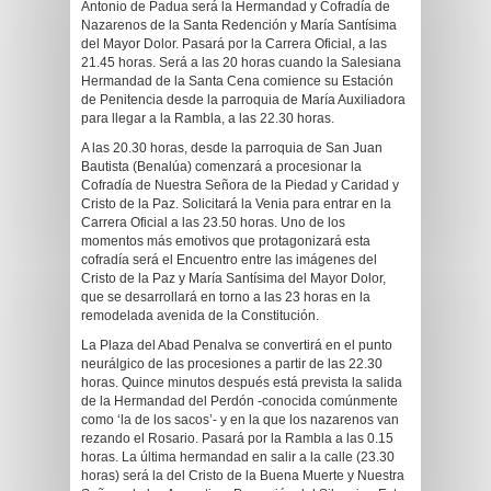
Antonio de Padua será la Hermandad y Cofradía de
Nazarenos de la Santa Redención y María Santísima
del Mayor Dolor. Pasará por la Carrera Oficial, a las
21.45 horas. Será a las 20 horas cuando la Salesiana
Hermandad de la Santa Cena comience su Estación
de Penitencia desde la parroquia de María Auxiliadora
para llegar a la Rambla, a las 22.30 horas.
A las 20.30 horas, desde la parroquia de San Juan
Bautista (Benalúa) comenzará a procesionar la
Cofradía de Nuestra Señora de la Piedad y Caridad y
Cristo de la Paz. Solicitará la Venia para entrar en la
Carrera Oficial a las 23.50 horas. Uno de los
momentos más emotivos que protagonizará esta
cofradía será el Encuentro entre las imágenes del
Cristo de la Paz y María Santísima del Mayor Dolor,
que se desarrollará en torno a las 23 horas en la
remodelada avenida de la Constitución.
La Plaza del Abad Penalva se convertirá en el punto
neurálgico de las procesiones a partir de las 22.30
horas. Quince minutos después está prevista la salida
de la Hermandad del Perdón -conocida comúnmente
como ‘la de los sacos’- y en la que los nazarenos van
rezando el Rosario. Pasará por la Rambla a las 0.15
horas. La última hermandad en salir a la calle (23.30
horas) será la del Cristo de la Buena Muerte y Nuestra