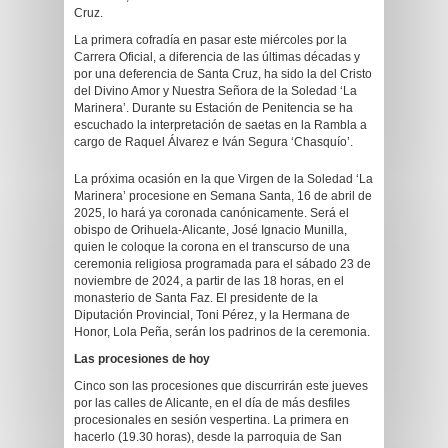
Cruz.
La primera cofradía en pasar este miércoles por la
Carrera Oficial, a diferencia de las últimas décadas y
por una deferencia de Santa Cruz, ha sido la del Cristo
del Divino Amor y Nuestra Señora de la Soledad ‘La
Marinera’. Durante su Estación de Penitencia se ha
escuchado la interpretación de saetas en la Rambla a
cargo de Raquel Álvarez e Iván Segura ‘Chasquío’.
La próxima ocasión en la que Virgen de la Soledad ‘La
Marinera’ procesione en Semana Santa, 16 de abril de
2025, lo hará ya coronada canónicamente. Será el
obispo de Orihuela-Alicante, José Ignacio Munilla,
quien le coloque la corona en el transcurso de una
ceremonia religiosa programada para el sábado 23 de
noviembre de 2024, a partir de las 18 horas, en el
monasterio de Santa Faz. El presidente de la
Diputación Provincial, Toni Pérez, y la Hermana de
Honor, Lola Peña, serán los padrinos de la ceremonia.
Las procesiones de hoy
Cinco son las procesiones que discurrirán este jueves
por las calles de Alicante, en el día de más desfiles
procesionales en sesión vespertina. La primera en
hacerlo (19.30 horas), desde la parroquia de San