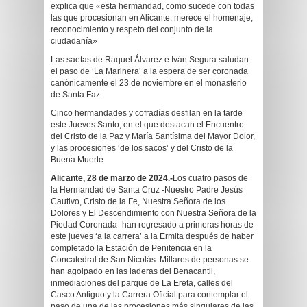
explica que «esta hermandad, como sucede con todas
las que procesionan en Alicante, merece el homenaje,
reconocimiento y respeto del conjunto de la
ciudadanía»
Las saetas de Raquel Álvarez e Iván Segura saludan
el paso de ‘La Marinera’ a la espera de ser coronada
canónicamente el 23 de noviembre en el monasterio
de Santa Faz
Cinco hermandades y cofradías desfilan en la tarde
este Jueves Santo, en el que destacan el Encuentro
del Cristo de la Paz y María Santísima del Mayor Dolor,
y las procesiones ‘de los sacos’ y del Cristo de la
Buena Muerte
Alicante, 28 de marzo de 2024.-
Los cuatro pasos de
la Hermandad de Santa Cruz -Nuestro Padre Jesús
Cautivo, Cristo de la Fe, Nuestra Señora de los
Dolores y El Descendimiento con Nuestra Señora de la
Piedad Coronada- han regresado a primeras horas de
este jueves ‘a la carrera’ a la Ermita después de haber
completado la Estación de Penitencia en la
Concatedral de San Nicolás. Millares de personas se
han agolpado en las laderas del Benacantil,
inmediaciones del parque de La Ereta, calles del
Casco Antiguo y la Carrera Oficial para contemplar el
paso de una de las procesiones más singulares de las