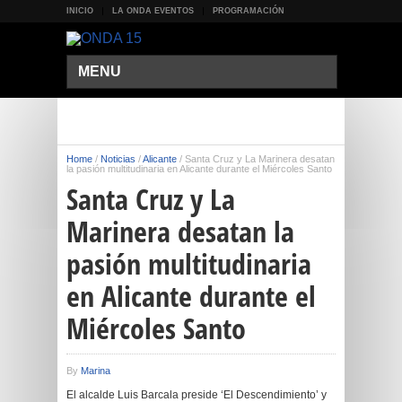
INICIO
LA ONDA EVENTOS
PROGRAMACIÓN
MENU
Home
/
Noticias
/
Alicante
/
Santa Cruz y La Marinera desatan
la pasión multitudinaria en Alicante durante el Miércoles Santo
Santa Cruz y La
Marinera desatan la
pasión multitudinaria
en Alicante durante el
Miércoles Santo
By
Marina
El alcalde Luis Barcala preside ‘El Descendimiento’ y