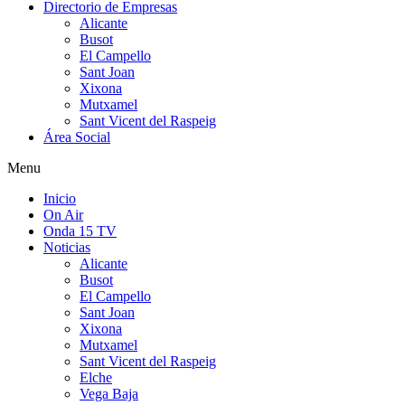
Directorio de Empresas
Alicante
Busot
El Campello
Sant Joan
Xixona
Mutxamel
Sant Vicent del Raspeig
Área Social
Menu
Inicio
On Air
Onda 15 TV
Noticias
Alicante
Busot
El Campello
Sant Joan
Xixona
Mutxamel
Sant Vicent del Raspeig
Elche
Vega Baja