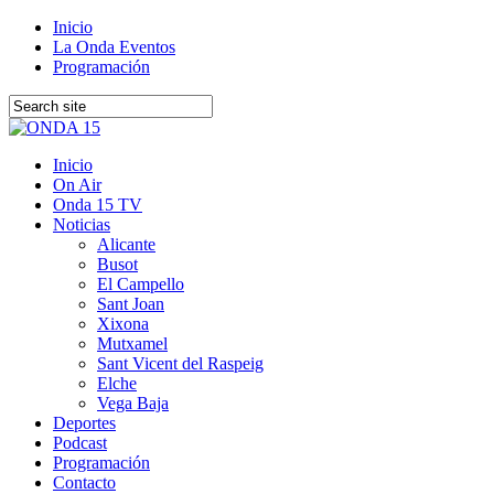
Inicio
La Onda Eventos
Programación
Inicio
On Air
Onda 15 TV
Noticias
Alicante
Busot
El Campello
Sant Joan
Xixona
Mutxamel
Sant Vicent del Raspeig
Elche
Vega Baja
Deportes
Podcast
Programación
Contacto