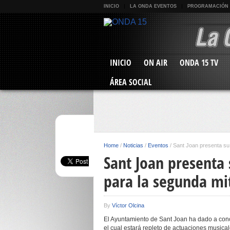
INICIO
LA ONDA EVENTOS
PROGRAMACIÓN
INICIO
ON AIR
ONDA 15 TV
ÁREA SOCIAL
Home
/
Noticias
/
Eventos
/
Sant Joan presenta su 
Sant Joan presenta
para la segunda mit
By
Víctor Olcina
El Ayuntamiento de Sant Joan ha dado a cono
el cual estará repleto de actuaciones musical