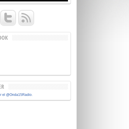
OOK
ER
or el @Onda15Radio.