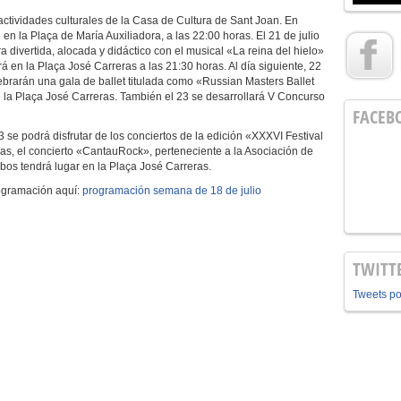
actividades culturales de la Casa de Cultura de Sant Joan. En
en la Plaça de María Auxiliadora, a las 22:00 horas. El 21 de julio
a divertida, alocada y didáctico con el musical «La reina del hielo»
 en la Plaça José Carreras a las 21:30 horas. Al día siguiente, 22
ebrarán una gala de ballet titulada como «Russian Masters Ballet
 la Plaça José Carreras. También el 23 se desarrollará V Concurso
FACEB
3 se podrá disfrutar de los conciertos de la edición «XXXVI Festival
as, el concierto «CantauRock», perteneciente a la Asociación de
os tendrá lugar en la Plaça José Carreras.
ogramación aquí:
programación semana de 18 de julio
TWITT
Tweets p