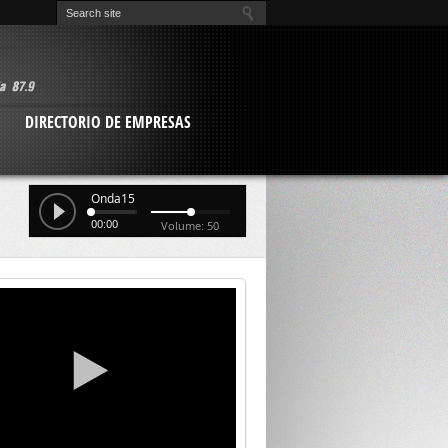
O
DIRECTORIO DE EMPRESAS
Onda15
00:00
Volume: 50