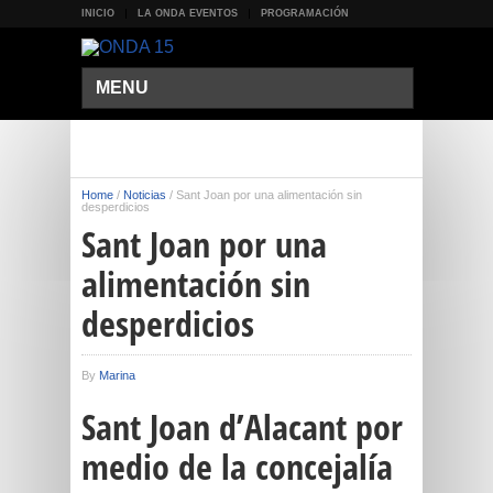
INICIO
LA ONDA EVENTOS
PROGRAMACIÓN
MENU
Home
/
Noticias
/
Sant Joan por una alimentación sin
desperdicios
Sant Joan por una
alimentación sin
desperdicios
By
Marina
Sant Joan d’Alacant por
medio de la concejalía