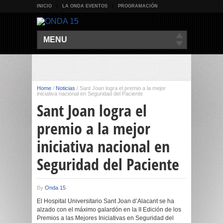
INICIO
LA ONDA EVENTOS
PROGRAMACIÓN
MENU
Home
/
Noticias
/
Sant Joan logra el premio a la mejor
iniciativa nacional en Seguridad del Paciente
Sant Joan logra el
premio a la mejor
iniciativa nacional en
Seguridad del Paciente
By
Onda 15
El Hospital Universitario Sant Joan d’Alacant se ha
alzado con el máximo galardón en la II Edición de los
Premios a las Mejores Iniciativas en Seguridad del