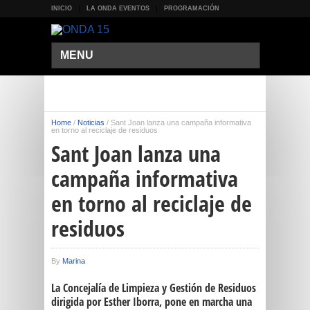
INICIO
LA ONDA EVENTOS
PROGRAMACIÓN
MENU
Home
/
Noticias
/
Sant Joan lanza una campaña informativa
en torno al reciclaje de residuos
Sant Joan lanza una
campaña informativa
en torno al reciclaje de
residuos
By
Marina
La Concejalía de Limpieza y Gestión de Residuos
dirigida por Esther Iborra, pone en marcha una