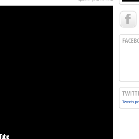
FACEB
TWITT
Tweets p