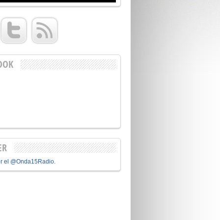
OOK
ER
or el @Onda15Radio.