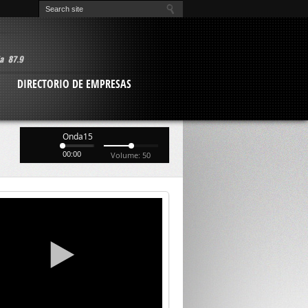
O
DIRECTORIO DE EMPRESAS
Onda15
00:00
Volume: 50