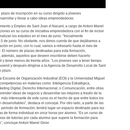
plazo de inscripción en su curso dirigido a jóvenes
esarrollar y llevar a cabo ideas emprendedoras.
miento y Empleo de Sant Joan d’Alacant, a cargo de Antoni Manel
ciones en su curso de iniciativa emprendedora con el fin de incluir
nalizan los estudios en el mes de junio. “Inicialmente
 15 de junio. No obstante, nos dimos cuenta de que dejábamos a
ción en junio, con lo cual, vamos a retrasarlo hasta el mes de
. El número de plazas destinadas para esta formación,
o, además, aquellos que deseen inscribirse deben hacerlo
l y tener menos de treinta años. “Los jóvenes van a tener tiempo
uvenil y después dirigirse a la Agencia de Desarrollo Local de Sant
o plazo.
a Escuela de Organización Industrial (EOI) y la Universidad Miguel
competencias en materias como: Inteligencia Estratégica,
rketing Digital, Derecho Internacional, o Comunicación, entre otras.
render ideas de negocio y desarrollar las mejores a través de la
 más interesante de este curso es el hecho de que entre todos los
desarrollables”, destaca el concejal. Por otro lado, a parte de las
el periodo de formación, tendrá lugar un espacio destinado para las
didas de forma individual en once horas por alumno. “Es un curso de
oras de tutorías por cada alumno que supere la formación para
o”, concluye Antoni Manel Giner.