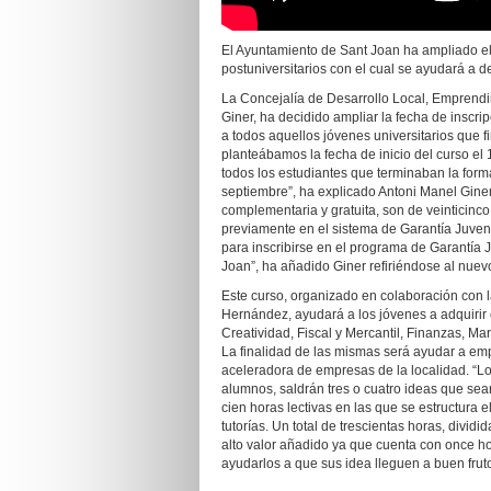
El Ayuntamiento de Sant Joan ha ampliado el 
postuniversitarios con el cual se ayudará a d
La Concejalía de Desarrollo Local, Emprendi
Giner, ha decidido ampliar la fecha de inscrip
a todos aquellos jóvenes universitarios que fi
planteábamos la fecha de inicio del curso el
todos los estudiantes que terminaban la forma
septiembre”, ha explicado Antoni Manel Giner
complementaria y gratuita, son de veinticinc
previamente en el sistema de Garantía Juveni
para inscribirse en el programa de Garantía J
Joan”, ha añadido Giner refiriéndose al nuev
Este curso, organizado en colaboración con l
Hernández, ayudará a los jóvenes a adquirir 
Creatividad, Fiscal y Mercantil, Finanzas, Ma
La finalidad de las mismas será ayudar a emp
aceleradora de empresas de la localidad. “Lo
alumnos, saldrán tres o cuatro ideas que sean 
cien horas lectivas en las que se estructura 
tutorías. Un total de trescientas horas, divi
alto valor añadido ya que cuenta con once h
ayudarlos a que sus idea lleguen a buen frut