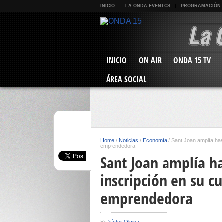
INICIO
LA ONDA EVENTOS
PROGRAMACIÓN
INICIO
ON AIR
ONDA 15 TV
ÁREA SOCIAL
Home
/
Noticias
/
Economía
/
Sant Joan amplía hast
emprendedora
Sant Joan amplía h
inscripción en su cu
emprendedora
By
Víctor Olcina