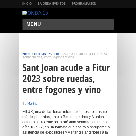
INICIO
LA ONDA EVENTOS
PROGRAMACIÓN
MENU
Home
/
Noticias
/
Eventos
/
Sant Joan acude a Fitur 2023
sobre ruedas, entre fogones y vino
Sant Joan acude a Fitur
2023 sobre ruedas,
entre fogones y vino
By
Marina
FITUR, una de las ferias internacionales de turismo
más importantes junto a Berlín, Londres y Munich,
celebra su 43 edición la próxima semana, entre los
días 18 a 22, en un formato que aspira a recuperar la
asistencia de expositores y visitantes anteriores a la