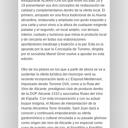
Restaurante
ALMANTONI
los que entre los días 18 y
19 presentaran sus dos conceptos de restauración de
calidad y complementarios dentro de la oferta local. El
primero, arropado en una finca tradicional de la
Huerta
alicantina, restaurada y ampliada con gusto exquisito y
una carta y unos vinos a la altura de cualquier exigente
paladar y el segundo, un local amplio, con terraza
interior, cuidado y luminoso que mima el producto local
y de cercanía en todas sus elaboraciones
aportándoles mestizaje y tradición a la par. Esta es la
apuesta por la que la Concejalía de Turismo, dirigida
por el socialista Manel Giner vuelve a apostar en esta
edición.
Otro de los pilares en los que a partir de ahora se va a
sustentar la oferta turística del municipio será su
reciente incorporación tanto a
L’Exquisit Mediterrani
,
impulsado desde
Turisme GVA
, como a la
Ruta del
Vino de Alicante
, prestigioso
club de producto
dentro
de la
DOP Alicante 1510
y asociadoa
Rutas del Vino
de España.
Con esta incorporación y con su actual
buque insignia, el
Museo de Interpretación de la
Huerta Alicantina
Torre Ansaldo
, Sant Joan dará a
conocer y continuará empoderando su oferta
gastronómica y cultural vinculada a su pasado glorioso
como origen del vino de Alicante y en especial como
cuna de nuestro vino de lujo, el
Fondillón
o
Fondillol,