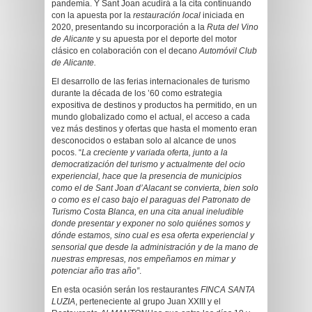
pandemia. Y Sant Joan acudirá a la cita continuando
con la apuesta por la
restauración local
iniciada en
2020, presentando su incorporación a la
Ruta del Vino
de Alicante
y su apuesta por el deporte del motor
clásico en colaboración con el decano
Automóvil Club
de Alicante.
El desarrollo de las ferias internacionales de turismo
durante la década de los ’60 como estrategia
expositiva de destinos y productos ha permitido, en un
mundo globalizado como el actual, el acceso a cada
vez más destinos y ofertas que hasta el momento eran
desconocidos o estaban solo al alcance de unos
pocos. “
La creciente y variada oferta, junto a la
democratización del turismo y actualmente del ocio
experiencial, hace que la presencia de municipios
como el de Sant Joan d’Alacant se convierta, bien solo
o como es el caso bajo el paraguas del Patronato de
Turismo Costa Blanca, en una cita anual ineludible
donde presentar y exponer no solo quiénes somos y
dónde estamos, sino cual es esa oferta experiencial y
sensorial que desde la administración y de la mano de
nuestras empresas, nos empeñamos en mimar y
potenciar año tras año”
.
En esta ocasión serán los restaurantes
FINCA SANTA
LUZIA
, perteneciente al grupo Juan XXIII y el