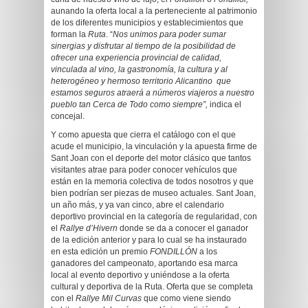
aunando la oferta local a la perteneciente al patrimonio
de los diferentes municipios y establecimientos que
forman la
Ruta
. “
Nos unimos para poder sumar
sinergias y disfrutar al tiempo de la posibilidad de
ofrecer una experiencia provincial de calidad,
vinculada al vino, la gastronomía, la cultura y al
heterogéneo y hermoso territorio Alicantino que
estamos seguros atraerá a números viajeros a nuestro
pueblo tan Cerca de Todo como siempre”,
indica el
concejal.
Y como apuesta que cierra el catálogo con el que
acude el municipio, la vinculación y la apuesta firme de
Sant Joan con el deporte del motor clásico que tantos
visitantes atrae para poder conocer vehículos que
están en la memoria colectiva de todos nosotros y que
bien podrían ser piezas de museo actuales. Sant Joan,
un año más, y ya van cinco, abre el calendario
deportivo provincial en la categoría de regularidad, con
el
Rallye d’Hivern
donde se da a conocer el ganador
de la edición anterior y para lo cual se ha instaurado
en esta edición un premio
FONDILLÓN
a los
ganadores del campeonato, aportando esa marca
local al evento deportivo y uniéndose a la oferta
cultural y deportiva de la Ruta. Oferta que se completa
con el
Rallye Mil Curvas
que como viene siendo