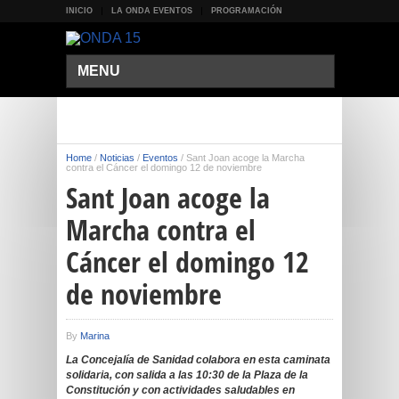
INICIO
LA ONDA EVENTOS
PROGRAMACIÓN
MENU
Home
/
Noticias
/
Eventos
/
Sant Joan acoge la Marcha
contra el Cáncer el domingo 12 de noviembre
Sant Joan acoge la
Marcha contra el
Cáncer el domingo 12
de noviembre
By
Marina
La Concejalía de Sanidad colabora en esta caminata
solidaria, con salida a las 10:30 de la Plaza de la
Constitución y con actividades saludables en