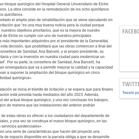
vo bloque quirúrgico del Hospital General Universitario de Elche
ros. La obra consiste en la remodelación de los ocho quirófanos
os quirófanos.
ordado el amplio plan de rehabilitación que se viene ejecutando en
licitación que “es una muy buena noticia pera la ciudad porque
FACEB
uestros objetivos prioritarios, que es la mejora de nuestro
al de Elche es cumplir con uno de nuestros principales
más importantes adquiridos por el presidente de la Generalitat,
sta decisión, que posibilitará que las obras comiencen a final del
consellera de Sanidad, Ana Barceló, y al propio presidente, su
taria y con la inversión en nuestra ciudad para modernizar un
ad”. Por su parte, la consellera de Sanidad, Ana Barceló, ha
an envergadura que va a permitir mejorar la calidad y la capacidad
s van a suponer la ampliación del bloque quirúrgico en cinco
tividad quirúrgica».
TWITT
ación se inicia el trámite de licitación y se espera que para finales
Tweets p
ación está prevista hasta mediados del año 2023. Además,
d del actual bloque quirúrgico, y una vez concluyan los trabajos,
ico de manera que las instalaciones del anterior podrán
.
vo de estas obras es ofrecer a los ciudadanos del departamento de
iales, y una vez se construya el nuevo bloque quirúrgico, en las
 servicios asistenciales».
con una serie de características que hacen del proyecto una
alta de espacio disponible en la parcela obliga a que se desarrolle