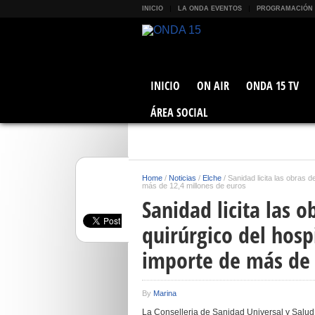
INICIO
LA ONDA EVENTOS
PROGRAMACIÓN
INICIO
ON AIR
ONDA 15 TV
ÁREA SOCIAL
Home
/
Noticias
/
Elche
/
Sanidad licita las obras 
más de 12,4 millones de euros
Sanidad licita las 
quirúrgico del hosp
importe de más de 
By
Marina
La Conselleria de Sanidad Universal y Salud 