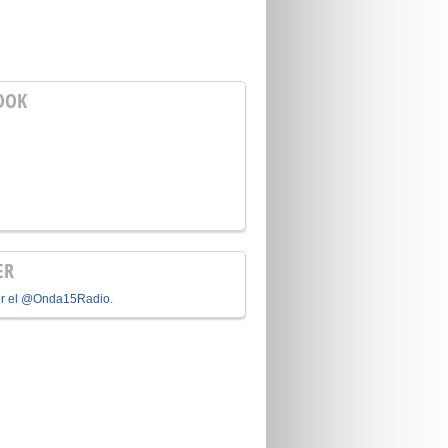
OOK
ER
or el @Onda15Radio.