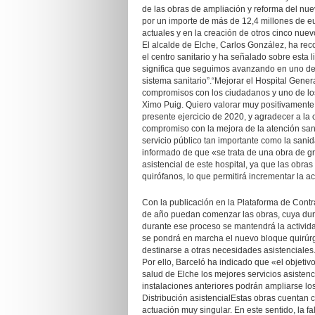
de las obras de ampliación y reforma del nue
por un importe de más de 12,4 millones de eu
actuales y en la creación de otros cinco nuev
El alcalde de Elche, Carlos González, ha rec
el centro sanitario y ha señalado sobre esta 
significa que seguimos avanzando en uno de n
sistema sanitario”.“Mejorar el Hospital Gener
compromisos con los ciudadanos y uno de los 
Ximo Puig. Quiero valorar muy positivamente e
presente ejercicio de 2020, y agradecer a la 
compromiso con la mejora de la atención sani
servicio público tan importante como la sanid
informado de que «se trata de una obra de gr
asistencial de este hospital, ya que las obra
quirófanos, lo que permitirá incrementar la ac
Con la publicación en la Plataforma de Contrat
de año puedan comenzar las obras, cuya dur
durante ese proceso se mantendrá la activida
se pondrá en marcha el nuevo bloque quirúrg
destinarse a otras necesidades asistenciales
Por ello, Barceló ha indicado que «el objeti
salud de Elche los mejores servicios asistenc
instalaciones anteriores podrán ampliarse los
Distribución asistencialEstas obras cuentan 
actuación muy singular. En este sentido, la f