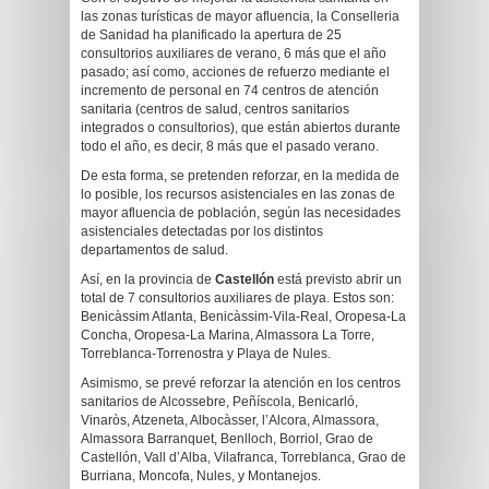
las zonas turísticas de mayor afluencia, la Conselleria
de Sanidad ha planificado la apertura de 25
consultorios auxiliares de verano, 6 más que el año
pasado; así como, acciones de refuerzo mediante el
incremento de personal en 74 centros de atención
sanitaria (centros de salud, centros sanitarios
integrados o consultorios), que están abiertos durante
todo el año, es decir, 8 más que el pasado verano.
De esta forma, se pretenden reforzar, en la medida de
lo posible, los recursos asistenciales en las zonas de
mayor afluencia de población, según las necesidades
asistenciales detectadas por los distintos
departamentos de salud.
Así, en la provincia de
Castellón
está previsto abrir un
total de 7 consultorios auxiliares de playa. Estos son:
Benicàssim Atlanta, Benicàssim-Vila-Real, Oropesa-La
Concha, Oropesa-La Marina, Almassora La Torre,
Torreblanca-Torrenostra y Playa de Nules.
Asimismo, se prevé reforzar la atención en los centros
sanitarios de Alcossebre, Peñíscola, Benicarló,
Vinaròs, Atzeneta, Albocàsser, l’Alcora, Almassora,
Almassora Barranquet, Benlloch, Borriol, Grao de
Castellón, Vall d’Alba, Vilafranca, Torreblanca, Grao de
Burriana, Moncofa, Nules, y Montanejos.