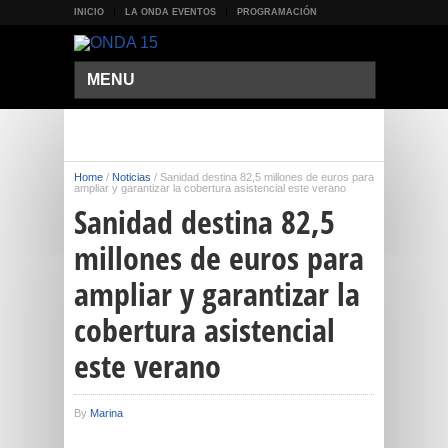
INICIO
LA ONDA EVENTOS
PROGRAMACIÓN
MENU
Home
/
Noticias
/
Sanidad destina 82,5 millones de euros para
ampliar y garantizar la cobertura asistencial este verano
Sanidad destina 82,5
millones de euros para
ampliar y garantizar la
cobertura asistencial
este verano
By
Marina