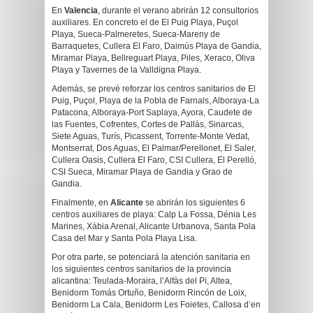
En
Valencia
, durante el verano abrirán 12 consultorios
auxiliares. En concreto el de El Puig Playa, Puçol
Playa, Sueca-Palmeretes, Sueca-Mareny de
Barraquetes, Cullera El Faro, Daimús Playa de Gandia,
Miramar Playa, Bellreguart Playa, Piles, Xeraco, Oliva
Playa y Tavernes de la Valldigna Playa.
Además, se prevé reforzar los centros sanitarios de El
Puig, Puçol, Playa de la Pobla de Farnals, Alboraya-La
Patacona, Alboraya-Port Saplaya, Ayora, Caudete de
las Fuentes, Cofrentes, Cortes de Pallás, Sinarcas,
Siete Aguas, Turís, Picassent, Torrente-Monte Vedat,
Montserrat, Dos Aguas, El Palmar/Perellonet, El Saler,
Cullera Oasis, Cullera El Faro, CSI Cullera, El Perelló,
CSI Sueca, Miramar Playa de Gandia y Grao de
Gandia.
Finalmente, en
Alicante
se abrirán los siguientes 6
centros auxiliares de playa: Calp La Fossa, Dénia Les
Marines, Xàbia Arenal, Alicante Urbanova, Santa Pola
Casa del Mar y Santa Pola Playa Lisa.
Por otra parte, se potenciará la atención sanitaria en
los siguientes centros sanitarios de la provincia
alicantina: Teulada-Moraira, l’Alfàs del Pi, Altea,
Benidorm Tomás Ortuño, Benidorm Rincón de Loix,
Benidorm La Cala, Benidorm Les Foietes, Callosa d’en