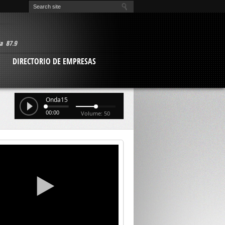
O
DIRECTORIO DE EMPRESAS
Onda15
00:00
Volume: 50