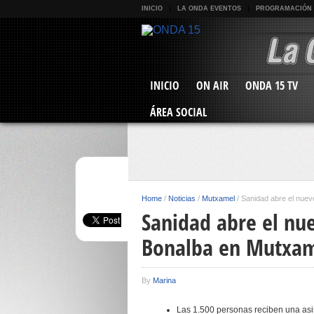
INICIO
LA ONDA EVENTOS
PROGRAMACIÓN
INICIO
ON AIR
ONDA 15 TV
ÁREA SOCIAL
Home
/
Noticias
/
Mutxamel
/
Sanidad abre el nuev
Sanidad abre el nue
Bonalba en Mutxa
By
Marina
Las 1.500 personas reciben una asis