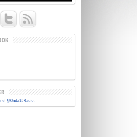
OOK
ER
or el @Onda15Radio.