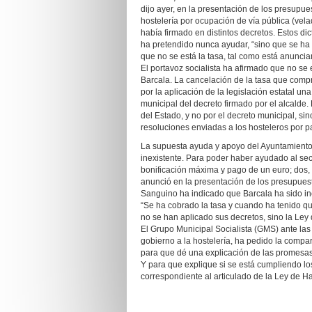
dijo ayer, en la presentación de los presupu
hostelería por ocupación de vía pública (vel
había firmado en distintos decretos. Estos 
ha pretendido nunca ayudar, “sino que se ha
que no se está la tasa, tal como está anunci
El portavoz socialista ha afirmado que no se
Barcala. La cancelación de la tasa que comp
por la aplicación de la legislación estatal un
municipal del decreto firmado por el alcalde.
del Estado, y no por el decreto municipal, s
resoluciones enviadas a los hosteleros por p
La supuesta ayuda y apoyo del Ayuntamiento 
inexistente. Para poder haber ayudado al sec
bonificación máxima y pago de un euro; dos,
anunció en la presentación de los presupues
Sanguino ha indicado que Barcala ha sido inc
“Se ha cobrado la tasa y cuando ha tenido q
no se han aplicado sus decretos, sino la Ley
El Grupo Municipal Socialista (GMS) ante la
gobierno a la hostelería, ha pedido la compa
para que dé una explicación de las promesa
Y para que explique si se está cumpliendo los
correspondiente al articulado de la Ley de H