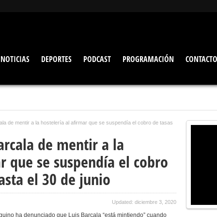
NOTICIAS
DEPORTES
PODCAST
PROGRAMACIÓN
CONTACT
a de mentir a la hostelería al afirmar que se suspendía el cobro de tasas
rcala de mentir a la
ar que se suspendía el cobro
asta el 30 de junio
Updated: diciembre 3, 2020
uino ha denunciado que Luis Barcala “está mintiendo” cuando