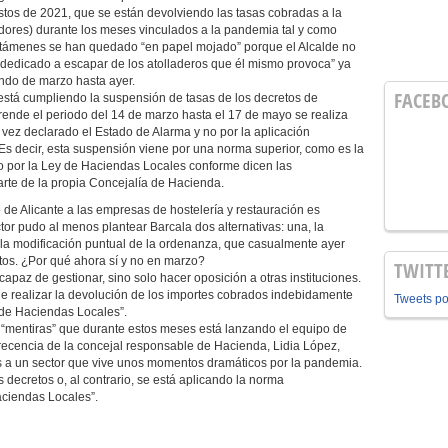
estos de 2021, que se están devolviendo las tasas cobradas a la
adores) durante los meses vinculados a la pandemia tal y como
dictámenes se han quedado “en papel mojado” porque el Alcalde no
 dedicado a escapar de los atolladeros que él mismo provoca” ya
ando de marzo hasta ayer.
FACEB
 está cumpliendo la suspensión de tasas de los decretos de
rende el periodo del 14 de marzo hasta el 17 de mayo se realiza
a vez declarado el Estado de Alarma y no por la aplicación
 Es decir, esta suspensión viene por una norma superior, como es la
ino por la Ley de Haciendas Locales conforme dicen las
arte de la propia Concejalía de Hacienda.
de Alicante a las empresas de hostelería y restauración es
tor pudo al menos plantear Barcala dos alternativas: una, la
 la modificación puntual de la ordenanza, que casualmente ayer
tos. ¿Por qué ahora sí y no en marzo?
TWITT
apaz de gestionar, sino solo hacer oposición a otras instituciones.
ue realizar la devolución de los importes cobrados indebidamente
Tweets p
 de Haciendas Locales”.
s “mentiras” que durante estos meses está lanzando el equipo de
recencia de la concejal responsable de Hacienda, Lidia López,
s a un sector que vive unos momentos dramáticos por la pandemia.
 decretos o, al contrario, se está aplicando la norma
aciendas Locales”.