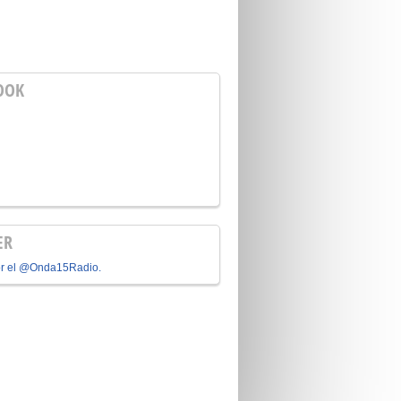
OOK
ER
or el @Onda15Radio.