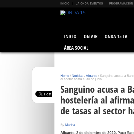
INICIO
LA ONDA EVENTOS
PROGRAMACIÓN
INICIO
ON AIR
ONDA 15 TV
ÁREA SOCIAL
Home
/
Noticias
/
Alicante
/
Sanguino acusa a Barcal
al sector hasta el 30 de junio
Sanguino acusa a Ba
hostelería al afirm
de tasas al sector h
By
Marina
Alicante, 2 de diciembre de 2020.
Paco Sang