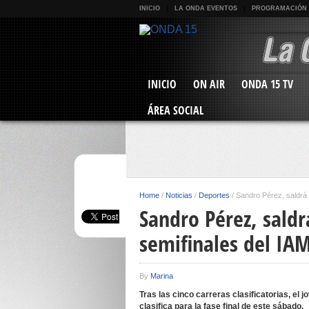
INICIO
LA ONDA EVENTOS
PROGRAMACIÓN
INICIO
ON AIR
ONDA 15 TV
ÁREA SOCIAL
Home
/
Noticias
/
Deportes
/
Sandro Pérez, saldrá 
Sandro Pérez, saldr
semifinales del IA
By
Marina
Tras las cinco carreras clasificatorias, el 
clasifica para la fase final de este sábado.