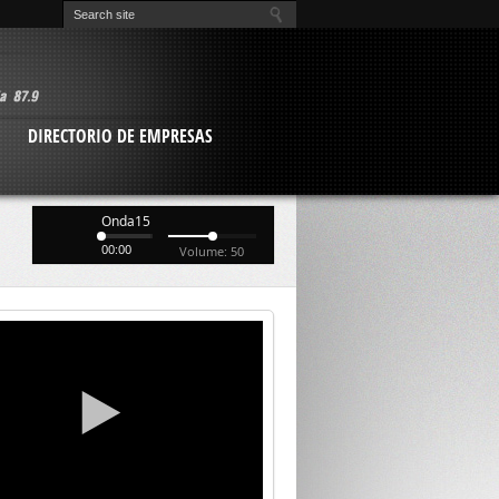
O
DIRECTORIO DE EMPRESAS
Onda15
00:00
Volume: 50