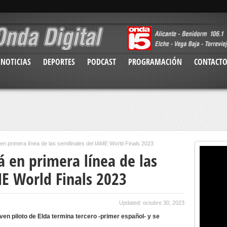
NOTICIAS
DEPORTES
PODCAST
PROGRAMACIÓN
CONTACT
en primera línea de las semifinales del IAME World Finals 2023
á en primera línea de las
ME World Finals 2023
Updated: octubre 30, 2023
joven piloto de Elda termina tercero -primer español- y se