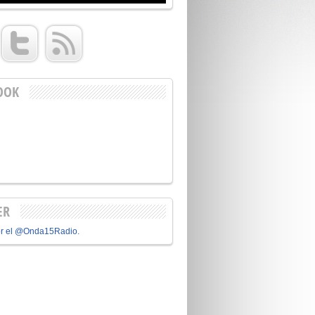
OOK
ER
or el @Onda15Radio.