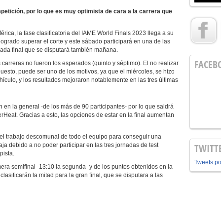
petición, por lo que es muy optimista de cara a la carrera que
rica, la fase clasificatoria del IAME World Finals 2023 llega a su
 logrado superar el corte y este sábado participará en una de las
ada final que se disputará también mañana.
FACEB
carreras no fueron los esperados (quinto y séptimo). El no realizar
upuesto, puede ser uno de los motivos, ya que el miércoles, se hizo
hículo, y los resultados mejoraron notablemente en las tres últimas
 en la general -de los más de 90 participantes- por lo que saldrá
rHeat. Gracias a esto, las opciones de estar en la final aumentan
r el trabajo descomunal de todo el equipo para conseguir una
ja debido a no poder participar en las tres jornadas de test
TWITT
pista.
Tweets p
mera semifinal -13:10 la segunda- y de los puntos obtenidos en la
asificarán la mitad para la gran final, que se disputara a las