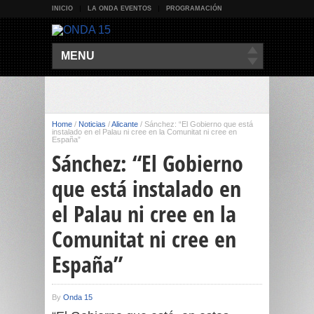
INICIO
LA ONDA EVENTOS
PROGRAMACIÓN
MENU
Home
/
Noticias
/
Alicante
/
Sánchez: “El Gobierno que está
instalado en el Palau ni cree en la Comunitat ni cree en
España”
Sánchez: “El Gobierno
que está instalado en
el Palau ni cree en la
Comunitat ni cree en
España”
By
Onda 15