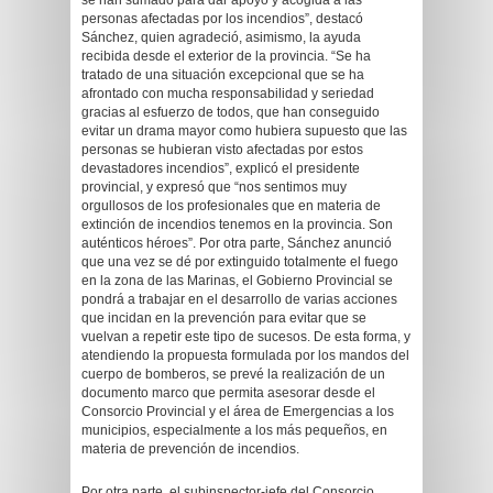
se han sumado para dar apoyo y acogida a las
personas afectadas por los incendios”, destacó
Sánchez, quien agradeció, asimismo, la ayuda
recibida desde el exterior de la provincia. “Se ha
tratado de una situación excepcional que se ha
afrontado con mucha responsabilidad y seriedad
gracias al esfuerzo de todos, que han conseguido
evitar un drama mayor como hubiera supuesto que las
personas se hubieran visto afectadas por estos
devastadores incendios”, explicó el presidente
provincial, y expresó que “nos sentimos muy
orgullosos de los profesionales que en materia de
extinción de incendios tenemos en la provincia. Son
auténticos héroes”. Por otra parte, Sánchez anunció
que una vez se dé por extinguido totalmente el fuego
en la zona de las Marinas, el Gobierno Provincial se
pondrá a trabajar en el desarrollo de varias acciones
que incidan en la prevención para evitar que se
vuelvan a repetir este tipo de sucesos. De esta forma, y
atendiendo la propuesta formulada por los mandos del
cuerpo de bomberos, se prevé la realización de un
documento marco que permita asesorar desde el
Consorcio Provincial y el área de Emergencias a los
municipios, especialmente a los más pequeños, en
materia de prevención de incendios.
Por otra parte, el subinspector-jefe del Consorcio