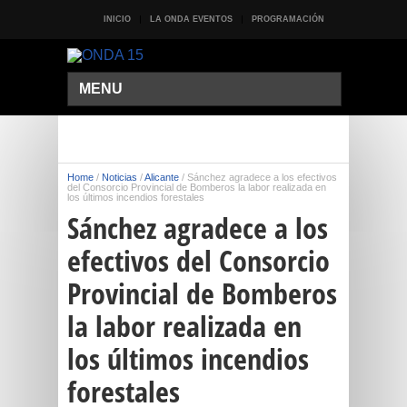
INICIO
LA ONDA EVENTOS
PROGRAMACIÓN
MENU
Home
/
Noticias
/
Alicante
/
Sánchez agradece a los efectivos
del Consorcio Provincial de Bomberos la labor realizada en
los últimos incendios forestales
Sánchez agradece a los
efectivos del Consorcio
Provincial de Bomberos
la labor realizada en
los últimos incendios
forestales