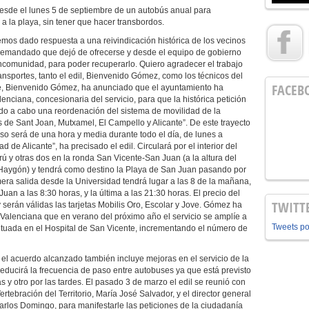
sde el lunes 5 de septiembre de un autobús anual para
a la playa, sin tener que hacer transbordos.
hemos dado respuesta a una reivindicación histórica de los vecinos
 demandado que dejó de ofrecerse y desde el equipo de gobierno
comunidad, para poder recuperarlo. Quiero agradecer el trabajo
nsportes, tanto el edil, Bienvenido Gómez, como los técnicos del
FACEB
rte, Bienvenido Gómez, ha anunciado que el ayuntamiento ha
nciana, concesionaria del servicio, para que la histórica petición
ado a cabo una reordenación del sistema de movilidad de la
 de Sant Joan, Mutxamel, El Campello y Alicante”. De este trayecto
aso será de una hora y media durante todo el día, de lunes a
 de Alicante”, ha precisado el edil. Circulará por el interior del
ú y otras dos en la ronda San Vicente-San Juan (a la altura del
n Haygón) y tendrá como destino la Playa de San Juan pasando por
rimera salida desde la Universidad tendrá lugar a las 8 de la mañana,
an a las 8:30 horas, y la última a las 21:30 horas. El precio del
TWITT
y serán válidas las tarjetas Mobilis Oro, Escolar y Jove. Gómez ha
t Valenciana que en verano del próximo año el servicio se amplíe a
Tweets p
situada en el Hospital de San Vicente, incrementando el número de
e el acuerdo alcanzado también incluye mejoras en el servicio de la
reducirá la frecuencia de paso entre autobuses ya que está previsto
 y otro por las tardes. El pasado 3 de marzo el edil se reunió con
rtebración del Territorio, María José Salvador, y el director general
arlos Domingo, para manifestarle las peticiones de la ciudadanía