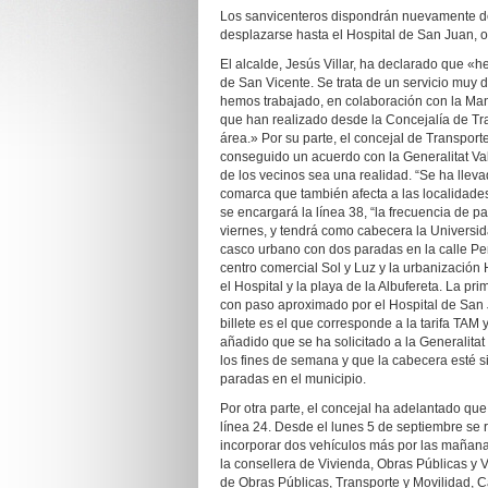
Los sanvicenteros dispondrán nuevamente de
desplazarse hasta el Hospital de San Juan, o 
El alcalde, Jesús Villar, ha declarado que «
de San Vicente. Se trata de un servicio muy
hemos trabajado, en colaboración con la Man
que han realizado desde la Concejalía de Tra
área.» Por su parte, el concejal de Transpo
conseguido un acuerdo con la Generalitat Vale
de los vecinos sea una realidad. “Se ha llev
comarca que también afecta a las localidades
se encargará la línea 38, “la frecuencia de p
viernes, y tendrá como cabecera la Universidad
casco urbano con dos paradas en la calle Per
centro comercial Sol y Luz y la urbanizació
el Hospital y la playa de la Albufereta. La p
con paso aproximado por el Hospital de San Ju
billete es el que corresponde a la tarifa TAM 
añadido que se ha solicitado a la Generalita
los fines de semana y que la cabecera esté 
paradas en el municipio.
Por otra parte, el concejal ha adelantado qu
línea 24. Desde el lunes 5 de septiembre se 
incorporar dos vehículos más por las mañanas
la consellera de Vivienda, Obras Públicas y Ve
de Obras Públicas, Transporte y Movilidad, C