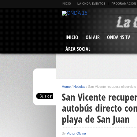
INICIO
LA ONDA EVENTOS
PROGRAMACIÓN
INICIO
ON AIR
ONDA 15 TV
ÁREA SOCIAL
Home
/
Noticias
/
San Vicente recupera el servicio 
San Vicente recuper
autobús directo con
playa de San Juan
By
Víctor Olcina