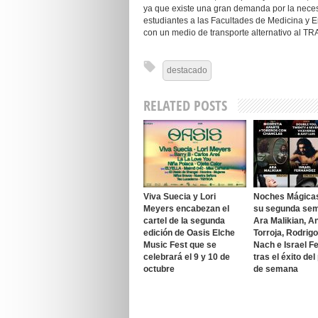
ya que existe una gran demanda por la nece
estudiantes a las Facultades de Medicina y
con un medio de transporte alternativo al TRA
destacado
RELATED POSTS
Viva Suecia y Lori
Noches Mágica
Meyers encabezan el
su segunda se
cartel de la segunda
Ara Malikian, A
edición de Oasis Elche
Torroja, Rodrig
Music Fest que se
Nach e Israel F
celebrará el 9 y 10 de
tras el éxito del
octubre
de semana