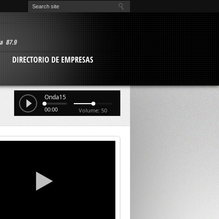
O
DIRECTORIO DE EMPRESAS
Onda15
00:00
Volume: 50