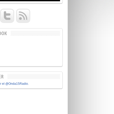
OOK
ER
or el @Onda15Radio.