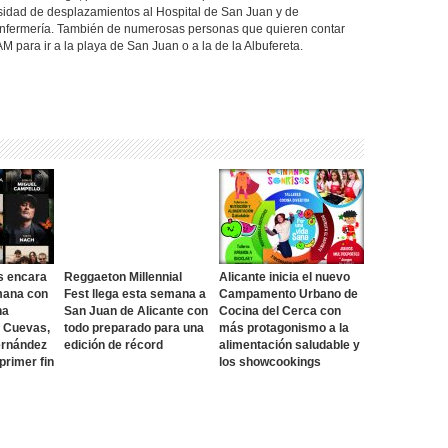
sidad de desplazamientos al Hospital de San Juan y de
 Enfermería. También de numerosas personas que quieren contar
M para ir a la playa de San Juan o a la de la Albufereta.
s encara
Reggaeton Millennial
Alicante inicia el nuevo
mana con
Fest llega esta semana a
Campamento Urbano de
na
San Juan de Alicante con
Cocina del Cerca con
o Cuevas,
todo preparado para una
más protagonismo a la
ernández
edición de récord
alimentación saludable y
 primer fin
los showcookings