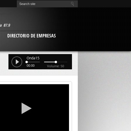
O
DIRECTORIO DE EMPRESAS
Onda15
00:00
Volume: 50