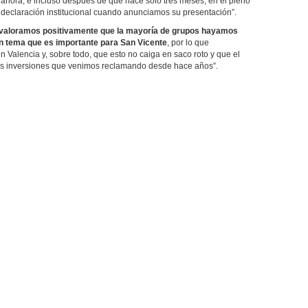
ahora, e incluso después de que hace solo tres meses, en el pleno
declaración institucional cuando anunciamos su presentación”.
valoramos positivamente que la mayoría de grupos hayamos
n tema que es importante para San Vicente
, por lo que
Valencia y, sobre todo, que esto no caiga en saco roto y que el
 las inversiones que venimos reclamando desde hace años”.