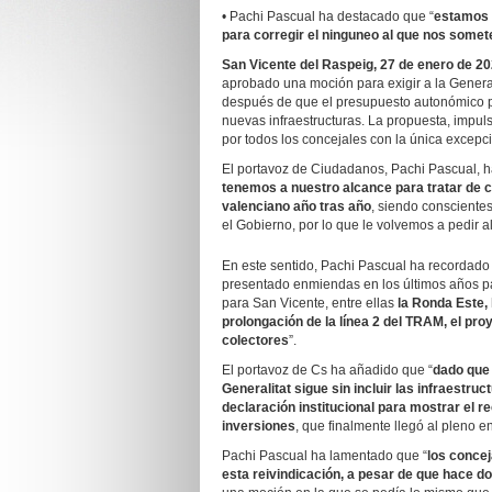
• Pachi Pascual ha destacado que “
estamos 
para corregir el ninguneo al que nos somete
San Vicente del Raspeig,
27
de
enero
de 20
aprobado una moción para exigir a la General
después de que el presupuesto autonómico par
nuevas infraestructuras. La propuesta, impul
por todos los concejales con la única excepci
El portavoz de Ciudadanos, Pachi Pascual, h
tenemos a nuestro alcance para tratar de c
valenciano año tras año
, siendo conscient
el Gobierno, por lo que le volvemos a pedir al
En este sentido, Pachi Pascual ha recordado
presentado enmiendas en los últimos años pa
para San Vicente, entre ellas
la Ronda Este, 
prolongación de la línea 2 del TRAM, el pro
colectores
”.
El portavoz de Cs ha añadido que “
dado que
Generalitat sigue sin incluir las infraestr
declaración institucional para mostrar el r
inversiones
, que finalmente llegó al pleno 
Pachi Pascual ha lamentado que “
los conce
esta reivindicación, a pesar de que hace do