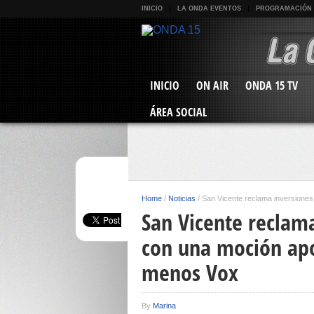
INICIO
LA ONDA EVENTOS
PROGRAMACIÓN
INICIO
ON AIR
ONDA 15 TV
ÁREA SOCIAL
Home
/
Noticias
/
San Vicente reclama inversiones
San Vicente reclama
con una moción apo
menos Vox
By
Marina