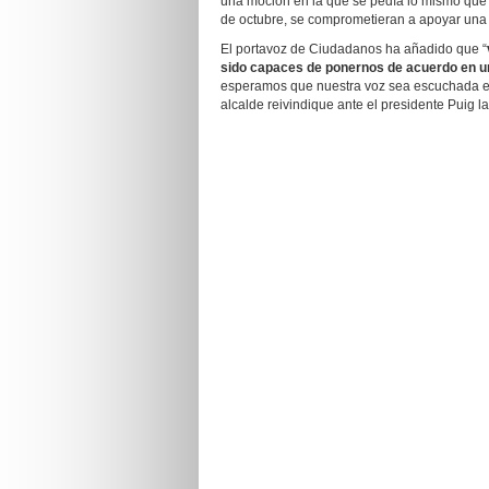
una moción en la que se pedía lo mismo que 
de octubre, se comprometieran a apoyar una 
El portavoz de Ciudadanos ha añadido que “
sido capaces de ponernos de acuerdo en u
esperamos que nuestra voz sea escuchada en 
alcalde reivindique ante el presidente Puig