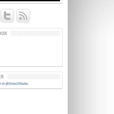
OOK
ER
or el @Onda15Radio.