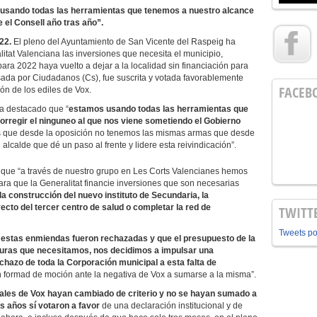
usando todas las herramientas que tenemos a nuestro alcance
 el Consell año tras año”.
22.
El pleno del Ayuntamiento de San Vicente del Raspeig ha
itat Valenciana las inversiones que necesita el municipio,
a 2022 haya vuelto a dejar a la localidad sin financiación para
sada por Ciudadanos (Cs), fue suscrita y votada favorablemente
FACEB
ón de los ediles de Vox.
a destacado que “
estamos usando todas las herramientas que
orregir el ninguneo al que nos viene sometiendo el Gobierno
es que desde la oposición no tenemos las mismas armas que desde
 alcalde que dé un paso al frente y lidere esta reivindicación”.
 que “a través de nuestro grupo en Les Corts Valencianes hemos
ra que la Generalitat financie inversiones que son necesarias
la construcción del nuevo instituto de Secundaria, la
yecto del tercer centro de salud o completar la red de
TWITT
Tweets p
 estas enmiendas fueron rechazadas y que el presupuesto de la
ucturas que necesitamos, nos decidimos a impulsar una
echazo de toda la Corporación municipal a esta falta de
en formad de moción ante la negativa de Vox a sumarse a la misma”.
jales de Vox hayan cambiado de criterio y no se hayan sumado a
s años sí votaron a favor
de una declaración institucional y de