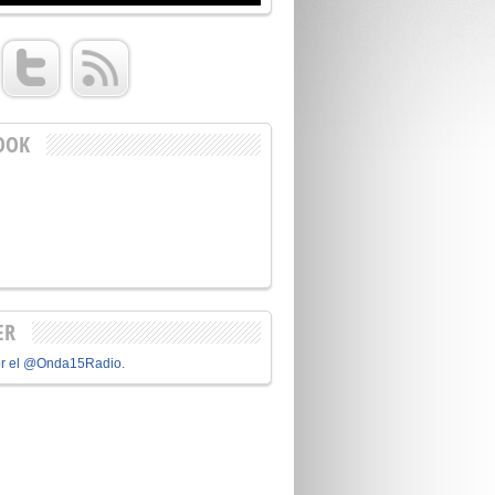
OOK
ER
or el @Onda15Radio.