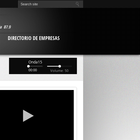
O
DIRECTORIO DE EMPRESAS
Onda15
00:00
Volume: 50