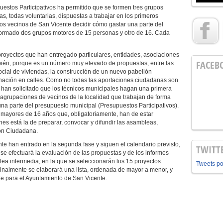
uestos Participativos ha permitido que se formen tres grupos
s, todas voluntarias, dispuestas a trabajar en los primeros
los vecinos de San Vicente decidir cómo gastar una parte del
formado dos grupos motores de 15 personas y otro de 16. Cada
proyectos que han entregado particulares, entidades, asociaciones
FACEB
mbién, porque es un número muy elevado de propuestas, entre las
cial de viviendas, la construcción de un nuevo pabellón
minación en calles. Como no todas las aportaciones ciudadanas son
 han solicitado que los técnicos municipales hagan una primera
 agrupaciones de vecinos de la localidad que trabajan de forma
una parte del presupuesto municipal (Presupuestos Participativos).
 mayores de 16 años que, obligatoriamente, han de estar
s está la de preparar, convocar y difundir las asambleas,
ión Ciudadana.
te han entrado en la segunda fase y siguen el calendario previsto,
TWITT
, se efectuará la evaluación de las propuestas y de los informes
blea intermedia, en la que se seleccionarán los 15 proyectos
Tweets p
Finalmente se elaborará una lista, ordenada de mayor a menor, y
te para el Ayuntamiento de San Vicente.