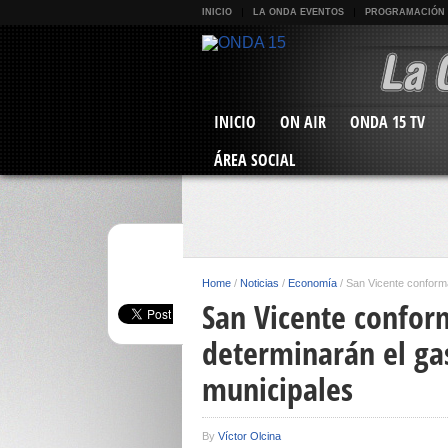
INICIO
LA ONDA EVENTOS
PROGRAMACIÓN
INICIO
ON AIR
ONDA 15 TV
ÁREA SOCIAL
Home
/
Noticias
/
Economía
/
San Vicente conforma
San Vicente confor
determinarán el ga
municipales
By
Víctor Olcina