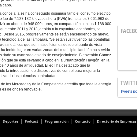
esar del incremento del precio de la luz y del proceso de
a cabo.
concejalía se ha conseguido disminuir tanto el consumo eléctrico
o fue de 7.127.132 kilovatios hora (KWh) frente a los 7.661.963 de
lizó un abono de 948.000 euros, en comparación con los 1.188.000
FACEB
o que entre 2011 y 2013, debido a la coyuntura económica, se
dad. Desde 2015, progresivamente se están encendiendo de nuevo,
 tecnología de las lámparas. “Se están sustituyendo las bombillas
uros metálicos que son más eficientes desde el punto de vista
 ha tenido lugar en varias zonas del municipio, también ha servido
ones dado su avanzado estado de envejecimiento. Bienvenido Gómez
ción que se está llevando a cabo en la urbanización Haygón, en la
 de 40 años de antigüedad. El edil ha destacado que la
ido la introducción de dispositivos de control para mejorar la
imizando las potencias contratadas.
TWITT
de los Mercados y de la Competencia acredita que toda la energía
 es de origen renovable.
Tweets p
Deportes
Podcast
Programación
Contacto
Directorio de Empresas