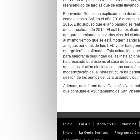
euros con respecto a 2015, un 20% menos, a p
reencendido de farolas que se está llevando 
Bienvenido Gómez ha explicado que desde la 
como el gasto. Así, en el año 2016 el consum
2015. Esto supuso que el año pasado se rea
de la anualidad de 2015. El edil ha resaltad
apagaron luminarias en varias vías del ciu
al mismo tiempo que se está modernizando la
antiguas por otras de tipo LED y por halogen
energético”, ha afirmado. Esta actuación, que
para mejorar la seguridad de las instalaci
ha precisado que este es el caso de la actua
que la instalación eléctrica contaba con más
modernización de la infraestructura ha permit
gestión de los puntos de luz ajustando y opt
Además, un informe de la Comisión Nacional 
que consume el Ayuntamiento de San Vicente
Inicio
On Air
Onda 15 TV
Noticias
Inicio
La Onda Eventos
Programación