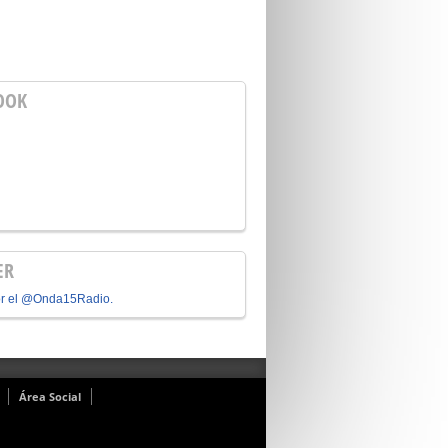
OOK
ER
or el @Onda15Radio.
Área Social