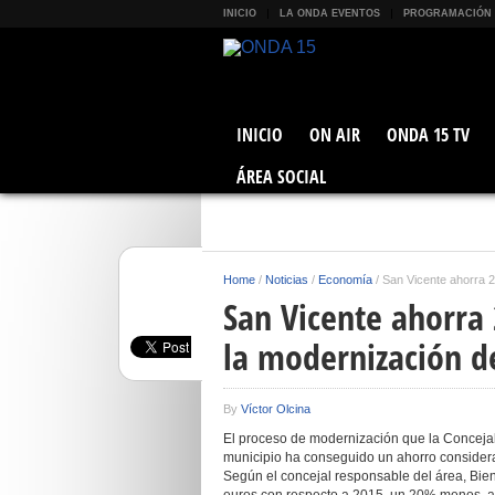
INICIO
LA ONDA EVENTOS
PROGRAMACIÓN
INICIO
ON AIR
ONDA 15 TV
ÁREA SOCIAL
Home
/
Noticias
/
Economía
/
San Vicente ahorra 2
San Vicente ahorra
la modernización d
By
Víctor Olcina
El proceso de modernización que la Concejal
municipio ha conseguido un ahorro considera
Según el concejal responsable del área, Bie