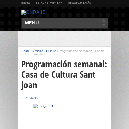
INICIO
LA ONDA EVENTOS
PROGRAMACIÓN
MENU
Home
/
Noticias
/
Cultura
/
Programación semanal: Casa de
Cultura Sant Joan
Programación semanal:
Casa de Cultura Sant
Joan
By
Onda 15