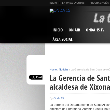
INICIO
LA ONDA EVENTOS
PROGRAMACIÓN
INICIO
ON AIR
ONDA 15 TV
ÁREA SOCIAL
Home
/
Noticias
/
La Gerencia de Sant Joan se reú
La Gerencia de Sant
alcaldesa de Xixon
By
Onda 15
La gerente del Departamento de Salud Alican
directora de Enfermería, Antonia Graells, ha r