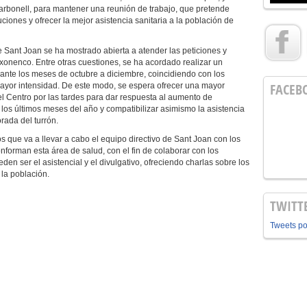
arbonell, para mantener una reunión de trabajo, que pretende
ciones y ofrecer la mejor asistencia sanitaria a la población de
e Sant Joan se ha mostrado abierta a atender las peticiones y
xonenco. Entre otras cuestiones, se ha acordado realizar un
ante los meses de octubre a diciembre, coincidiendo con los
FACEB
ayor intensidad. De este modo, se espera ofrecer una mayor
del Centro por las tardes para dar respuesta al aumento de
los últimos meses del año y compatibilizar asimismo la asistencia
orada del turrón.
s que va a llevar a cabo el equipo directivo de Sant Joan con los
nforman esta área de salud, con el fin de colaborar con los
den ser el asistencial y el divulgativo, ofreciendo charlas sobre los
la población.
TWITT
Tweets p