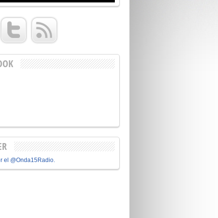
OOK
ER
or el @Onda15Radio.