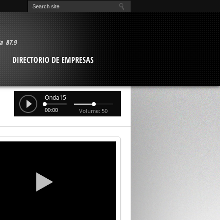
O
DIRECTORIO DE EMPRESAS
Onda15
00:00
Volume: 50