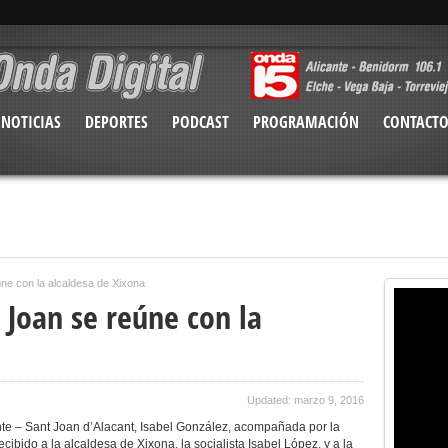
NOTICIAS
DEPORTES
PODCAST
PROGRAMACIÓN
CONTACT
ne con la alcaldesa de Xixona
 Joan se reúne con la
a
Updated: marzo 9, 2016
te – Sant Joan d’Alacant, Isabel González, acompañada por la
ecibido a la alcaldesa de Xixona, la socialista Isabel López, y a la