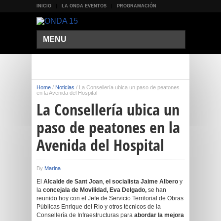
INICIO
LA ONDA EVENTOS
PROGRAMACIÓN
MENU
Home
/
Noticias
/
La Consellería ubica un paso de peatones
en la Avenida del Hospital
La Consellería ubica un
paso de peatones en la
Avenida del Hospital
By
Marina
El
Alcalde de Sant Joan
,
el socialista Jaime Albero
y
la
concejala de Movilidad, Eva Delgado,
se han
reunido hoy con el Jefe de Servicio Territorial de Obras
Públicas Enrique del Río y otros técnicos de la
Consellería de Infraestructuras para
abordar la mejora