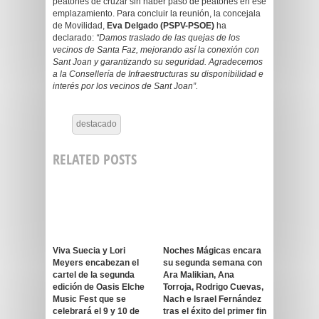
peatones de cruzar sin haber paso de peatones en ese
emplazamiento. Para concluir la reunión, la concejala
de Movilidad,
Eva Delgado (PSPV-PSOE)
ha
declarado:
“Damos traslado de las quejas de los
vecinos de Santa Faz, mejorando así la conexión con
Sant Joan y garantizando su seguridad. Agradecemos
a la Consellería de Infraestructuras su disponibilidad e
interés por los vecinos de Sant Joan”.
destacado
RELATED POSTS
Viva Suecia y Lori
Noches Mágicas encara
Meyers encabezan el
su segunda semana con
cartel de la segunda
Ara Malikian, Ana
edición de Oasis Elche
Torroja, Rodrigo Cuevas,
Music Fest que se
Nach e Israel Fernández
celebrará el 9 y 10 de
tras el éxito del primer fin