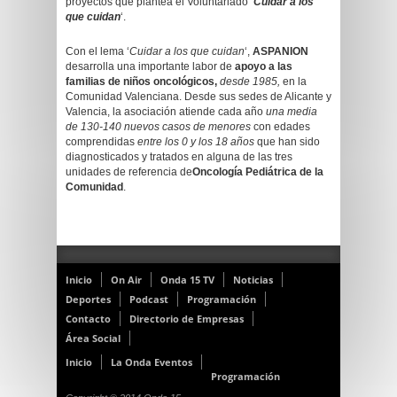
proyectos que plantea el Voluntariado ‘
Cuidar a los
que cuidan
‘.
Con el lema ‘
Cuidar a los que cuidan
‘,
ASPANION
desarrolla una importante labor de
apoyo a las
familias de niños oncológicos,
desde 1985,
en la
Comunidad Valenciana. Desde sus sedes de Alicante y
Valencia, la asociación atiende cada año
una media
de 130-140 nuevos casos de menores
con edades
comprendidas
entre los 0 y los 18 años
que han sido
diagnosticados y tratados en alguna de las tres
unidades de referencia de
Oncología Pediátrica de la
Comunidad
.
Inicio
On Air
Onda 15 TV
Noticias
Deportes
Podcast
Programación
Contacto
Directorio de Empresas
Área Social
Inicio
La Onda Eventos
Programación