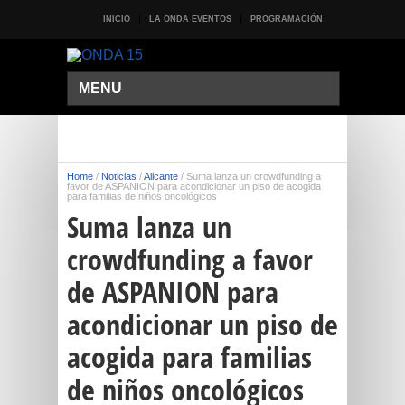
INICIO
LA ONDA EVENTOS
PROGRAMACIÓN
MENU
Home
/
Noticias
/
Alicante
/
Suma lanza un crowdfunding a
favor de ASPANION para acondicionar un piso de acogida
para familias de niños oncológicos
Suma lanza un
crowdfunding a favor
de ASPANION para
acondicionar un piso de
acogida para familias
de niños oncológicos