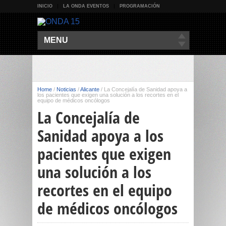
INICIO
LA ONDA EVENTOS
PROGRAMACIÓN
MENU
Home
/
Noticias
/
Alicante
/
La Concejalía de Sanidad apoya a
los pacientes que exigen una solución a los recortes en el
equipo de médicos oncólogos
La Concejalía de
Sanidad apoya a los
pacientes que exigen
una solución a los
recortes en el equipo
de médicos oncólogos