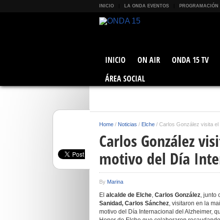
INICIO
LA ONDA EVENTOS
PROGRAMACIÓN
INICIO
ON AIR
ONDA 15 TV
ÁREA SOCIAL
Home
/
Noticias
/
Elche
/
Carlos González visita el
Carlos González vis
motivo del Día Inte
By
Marina
El
alcalde de Elche
,
Carlos González
, junto
Sanidad, Carlos Sánchez
, visitaron en la 
motivo del Día Internacional del Alzheimer, 