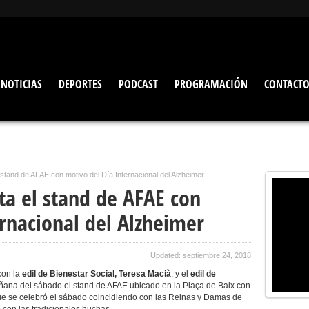
NOTICIAS
DEPORTES
PODCAST
PROGRAMACIÓN
CONTACT
 stand de AFAE con motivo del Día Internacional del Alzheimer
ita el stand de AFAE con
rnacional del Alzheimer
Updated: septiembre 24, 2018
 con la
edil de Bienestar Social,
Teresa Macià
, y el
edil de
mañana del sábado el stand de AFAE ubicado en la Plaça de Baix con
que se celebró el sábado coincidiendo con las Reinas y Damas de