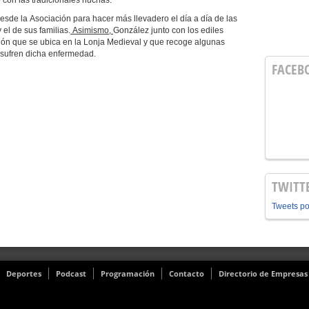
con las tradicionales huchas.
desde la
Asociación para hacer más llevadero el día a día de las
el de sus familias.
Asimismo,
González junto con los ediles
ción que se ubica en la Lonja Medieval y que recoge algunas
 sufren dicha enfermedad.
FACEB
TWITT
Tweets p
Deportes
Podcast
Programación
Contacto
Directorio de Empresas