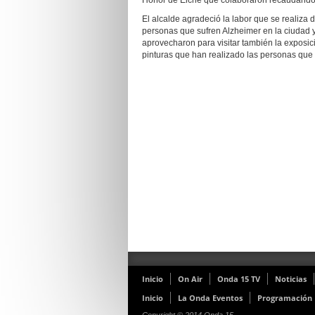
Honor de Elche que colaboraron recaudando 
El alcalde agradeció la labor que se realiza 
personas que sufren Alzheimer en la ciudad y 
aprovecharon para visitar también la exposi
pinturas que han realizado las personas que
Inicio
On Air
Onda 15 TV
Noticias
Inicio
La Onda Eventos
Programación