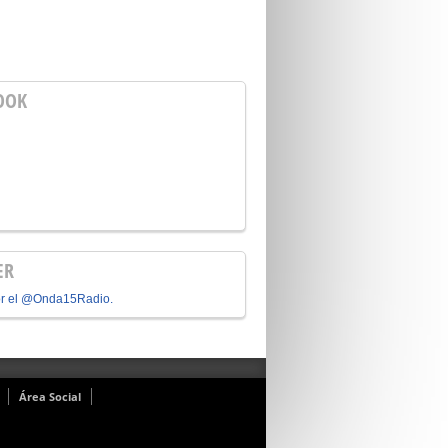
OOK
ER
or el @Onda15Radio.
Área Social