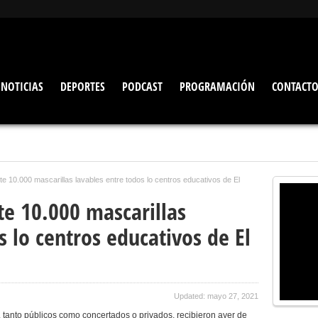
NOTICIAS
DEPORTES
PODCAST
PROGRAMACIÓN
CONTACT
te 10.000 mascarillas lavables entre todos lo centros educativos de El
te 10.000 mascarillas
s lo centros educativos de El
Updated: mayo 27, 2021
 tanto públicos como concertados o privados, recibieron ayer de