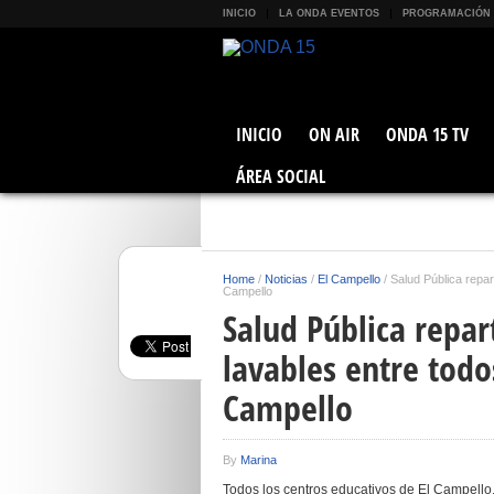
INICIO
LA ONDA EVENTOS
PROGRAMACIÓN
INICIO
ON AIR
ONDA 15 TV
ÁREA SOCIAL
Home
/
Noticias
/
El Campello
/
Salud Pública repar
Campello
Salud Pública repar
lavables entre todo
Campello
By
Marina
Todos los centros educativos de El Campello,