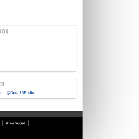
OOK
ER
or el @Onda15Radio.
Área Social