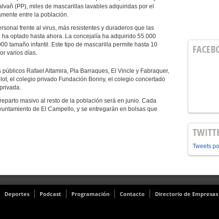
vañ (PP), miles de mascarillas lavables adquiridas por el
amente entre la población.
al frente al virus, más resistentes y duraderos que las
e ha optado hasta ahora. La concejalía ha adquirido 55.000
00 tamaño infantil. Este tipo de mascarilla permite hasta 10
FACEB
or varios días.
blicos Rafael Altamira, Pla Barraques, El Vincle y Fabraquer,
’Illot, el colegio privado Fundación Bonny, el colegio concertado
privada.
arto masivo al resto de la población será en junio. Cada
 Ayuntamiento de El Campello, y se entregarán en bolsas que
TWITT
Tweets p
Deportes
Podcast
Programación
Contacto
Directorio de Empresas