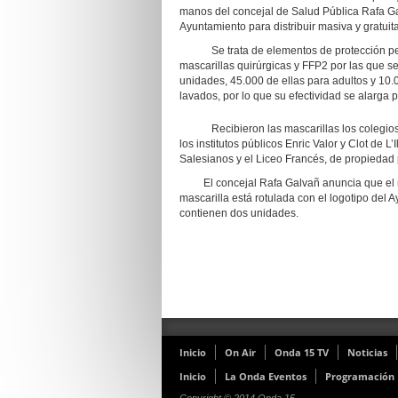
manos del concejal de Salud Pública Rafa Gal
Ayuntamiento para distribuir masiva y gratuit
Se trata de elementos de protección person
mascarillas quirúrgicas y FFP2 por las que s
unidades, 45.000 de ellas para adultos y 10.0
lavados, por lo que su efectividad se alarga p
Recibieron las mascarillas los colegios pú
los institutos públicos Enric Valor y Clot de L
Salesianos y el Liceo Francés, de propiedad 
El concejal Rafa Galvañ anuncia que el rep
mascarilla está rotulada con el logotipo del
contienen dos unidades.
Inicio
On Air
Onda 15 TV
Noticias
Inicio
La Onda Eventos
Programación