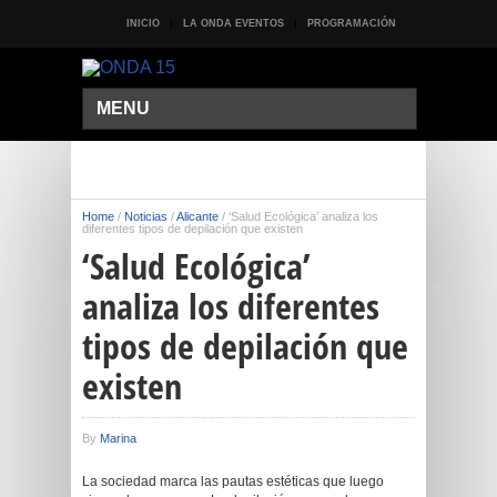
INICIO
LA ONDA EVENTOS
PROGRAMACIÓN
MENU
Home
/
Noticias
/
Alicante
/
‘Salud Ecológica’ analiza los
diferentes tipos de depilación que existen
‘Salud Ecológica’
analiza los diferentes
tipos de depilación que
existen
By
Marina
La sociedad marca las pautas estéticas que luego