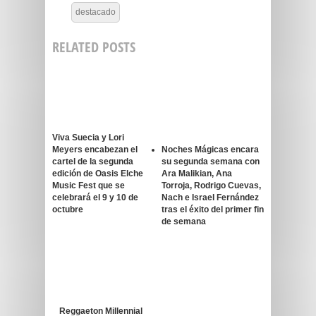
destacado
RELATED POSTS
Viva Suecia y Lori
Meyers encabezan el
Noches Mágicas encara
cartel de la segunda
su segunda semana con
edición de Oasis Elche
Ara Malikian, Ana
Music Fest que se
Torroja, Rodrigo Cuevas,
celebrará el 9 y 10 de
Nach e Israel Fernández
octubre
tras el éxito del primer fin
de semana
Reggaeton Millennial