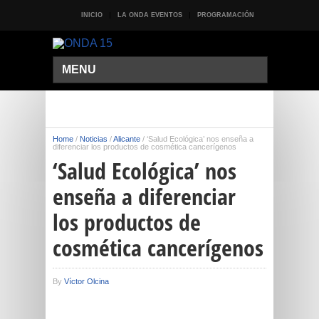
INICIO
LA ONDA EVENTOS
PROGRAMACIÓN
MENU
Home
/
Noticias
/
Alicante
/
‘Salud Ecológica’ nos enseña a
diferenciar los productos de cosmética cancerígenos
‘Salud Ecológica’ nos
enseña a diferenciar
los productos de
cosmética cancerígenos
By
Víctor Olcina