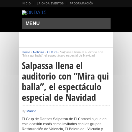
INICIO
LA ONDA EVENTOS
PROGRAMACIÓN
MENU
Home
/
Noticias
/
Cultura
/
Salpassa llena el auditorio con
“Mira qui balla”, el espectáculo especial de Navidad
Salpassa llena el
auditorio con “Mira qui
balla”, el espectáculo
especial de Navidad
By
Marina
El Grup de Danses Salpassa de El Campello, que en
esta ocasión contó como invitados con los grupos
Restauración de Valencia, El Bolero de L’Alcudia y