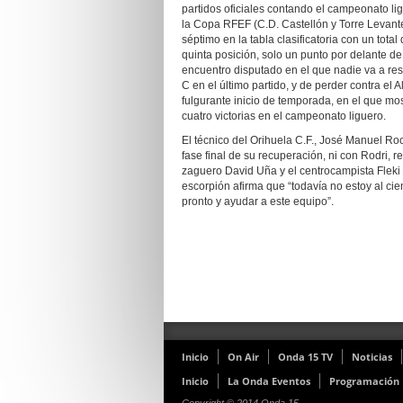
partidos oficiales contando el campeonato l
la Copa RFEF (C.D. Castellón y Torre Levante 
séptimo en la tabla clasificatoria con un total
quinta posición, solo un punto por delante de
encuentro disputado en el que nadie va a rese
C en el último partido, y de perder contra el 
fulgurante inicio de temporada, en el que mo
cuatro victorias en el campeonato liguero.
El técnico del Orihuela C.F., José Manuel Roc
fase final de su recuperación, ni con Rodri, r
zaguero David Uña y el centrocampista Fleki 
escorpión afirma que “todavía no estoy al cie
pronto y ayudar a este equipo”.
Inicio
On Air
Onda 15 TV
Noticias
Inicio
La Onda Eventos
Programación