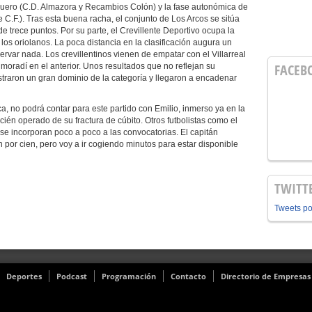
iguero (C.D. Almazora y Recambios Colón) y la fase autonómica de
C.F.). Tras esta buena racha, el conjunto de Los Arcos se sitúa
 de trece puntos. Por su parte, el Crevillente Deportivo ocupa la
 los oriolanos. La poca distancia en la clasificación augura un
rvar nada. Los crevillentinos vienen de empatar con el Villarreal
FACEB
Almoradí en el anterior. Unos resultados que no reflejan su
straron un gran dominio de la categoría y llegaron a encadenar
a, no podrá contar para este partido con Emilio, inmerso ya en la
ecién operado de su fractura de cúbito. Otros futbolistas como el
se incorporan poco a poco a las convocatorias. El capitán
n por cien, pero voy a ir cogiendo minutos para estar disponible
TWITT
Tweets p
Deportes
Podcast
Programación
Contacto
Directorio de Empresas