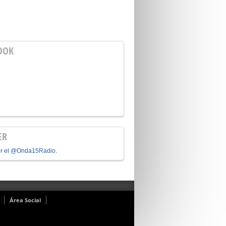
OOK
ER
or el @Onda15Radio.
Área Social