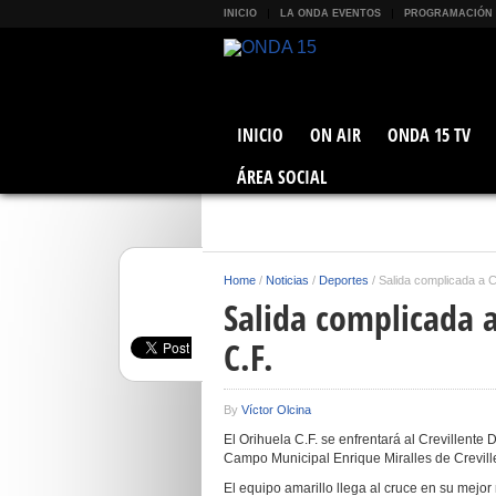
INICIO
LA ONDA EVENTOS
PROGRAMACIÓN
INICIO
ON AIR
ONDA 15 TV
ÁREA SOCIAL
Home
/
Noticias
/
Deportes
/
Salida complicada a Cr
Salida complicada a
C.F.
By
Víctor Olcina
El Orihuela C.F. se enfrentará al Crevillente 
Campo Municipal Enrique Miralles de Crevill
El equipo amarillo llega al cruce en su mejo