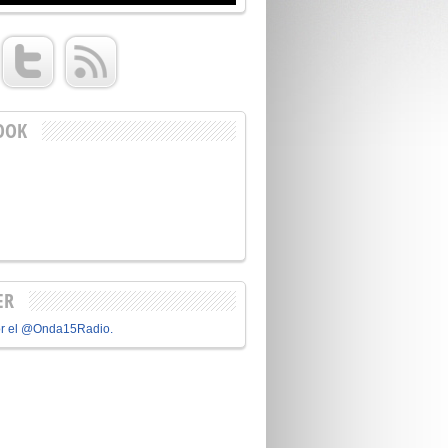
OOK
ER
or el @Onda15Radio.