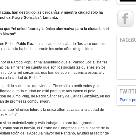
l agua, han destruido las cercanías y nuestra ciudad solo ha
nchez, Puig y González”, lamenta.
a que “el único futuro y la única alternativa para la ciudad es el
os Mazón”.
FACEB
 en Elche,
Pablo Ruz
, ha criticado este sábado “los cero euros de
do socialista ha hecho durante los ocho años de gestión de
 por el Partido Popular ha lamentado que el Partido Socialista “se
cipal sin tener en cuenta que son los socialistas quienes en los
struido la red cercanías, nos han dejado sin agencia espacial y
ma a la ciudad de Elche.”
partido socialista, que viene a Elche sólo a pedir votos y sin
TWITT
 añadido que “la ciudad no está para que nos tomen el pelo,
ción de Ximo Puig, de Pedro Sánchez y de Carlos González, en los
Tweets p
gan de promesas compulsivas”.
tar que “el único futuro y la única alternativa para la ciudad de
los Mazón”.
 sí ha materializado y está trabajando para traer grandes
d, como son el tranvía, el Centro de Congresos, una subsede de la
 restauración de la Acequia Mayor del Pantano, ayudas al sector de