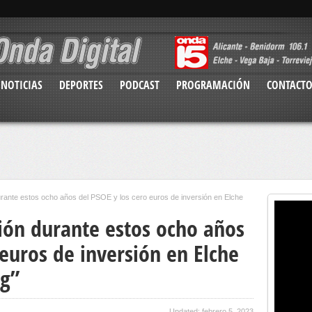
NOTICIAS
DEPORTES
PODCAST
PROGRAMACIÓN
CONTACT
durante estos ocho años del PSOE y los cero euros de inversión en Elche
cción durante estos ocho años
 euros de inversión en Elche
ig”
Updated: febrero 5, 2023