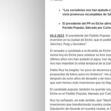
“
Los socialistas nos han quitado e
visto promesas incumplidas de Sá
El presidente del PP en Elche afirm
Partido Popular, liderado por Carl
04-2-2023
. El presidente del Partido Popular
inversión en la ciudad de Elche, que el parti
Sánchez, Puig y González”
El senador y candidato a la Alcaldía de Elche
reúna hoy en Elche para celebrar su foro muni
últimos años nos han quitado el agua, han de
nos han impedido la visita temporal de la Da
Pablo Ruz ha exigido “un poco de decencia al 
propuestas de futuro para los ilicitanos”. Ha
después de ocho años de desastre y de inac
que solo hemos visto inversiones que no lle
El candidato popular, también ha querido resal
Elche es el Partido Popular, liderado por Car
Ruz ha señalado, en este sentido, que “Mazón
inversiones que transformarán nuestra ciuda
Diputación de Alicante en nuestra ciudad, la