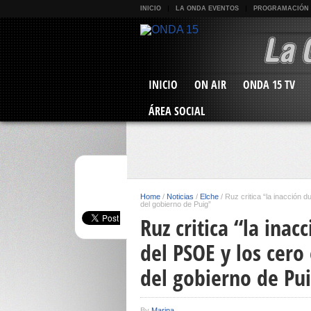
INICIO
LA ONDA EVENTOS
PROGRAMACIÓN
INICIO
ON AIR
ONDA 15 TV
ÁREA SOCIAL
Home
/
Noticias
/
Elche
/
Ruz critica “la inacción 
del gobierno de Puig”
Ruz critica “la ina
del PSOE y los cero
del gobierno de Pu
By
Marina