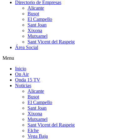
Directorio de Empresas
Alicante
Busot
El Campello
Sant Joan
Xixona
Mutxamel
Sant Vicent del Raspeig
Área Social
Menu
Inicio
On Air
Onda 15 TV
Noticias
Alicante
Busot
El Campello
Sant Joan
Xixona
Mutxamel
Sant Vicent del Raspeig
Elche
Vega Baja