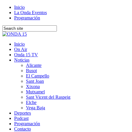
Inicio
La Onda Eventos
Programación
Inicio
On Air
Onda 15 TV
Noticias
Alicante
Busot
El Campello
Sant Joan
Xixona
Mutxamel
Sant Vicent del Raspeig
Elche
Vega Baja
Deportes
Podcast
Programación
Contacto