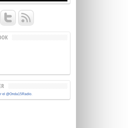
OOK
ER
or el @Onda15Radio.