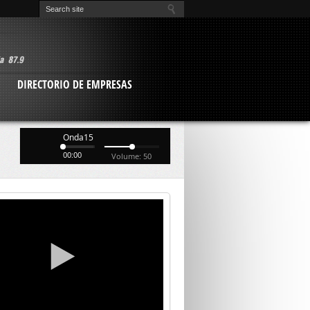
O
DIRECTORIO DE EMPRESAS
Onda15
00:00
Volume: 50