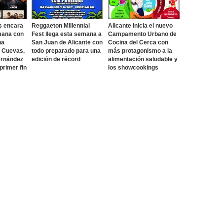
s encara
Reggaeton Millennial
Alicante inicia el nuevo
mana con
Fest llega esta semana a
Campamento Urbano de
na
San Juan de Alicante con
Cocina del Cerca con
o Cuevas,
todo preparado para una
más protagonismo a la
ernández
edición de récord
alimentación saludable y
 primer fin
los showcookings