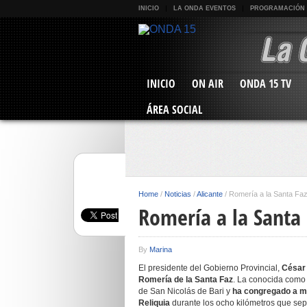
INICIO
LA ONDA EVENTOS
PROGRAMACIÓN
INICIO
ON AIR
ONDA 15 TV
ÁREA SOCIAL
Home
/
Noticias
/
Alicante
/
Romería a la Santa Fa
Romería a la Santa
By
Marina
El presidente del Gobierno Provincial,
César
Romería de la Santa Faz
. La conocida como ‘
de San Nicolás de Bari y
ha congregado a m
Reliquia
durante los ocho kilómetros que sep