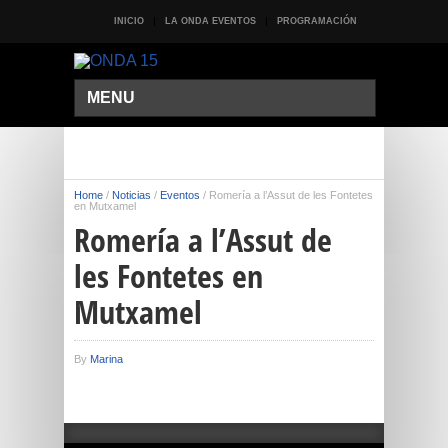
INICIO
LA ONDA EVENTOS
PROGRAMACIÓN
MENU
Home
/
Noticias
/
Eventos
/
Romería a l’Assut de les Fontetes
en Mutxamel
Romería a l’Assut de
les Fontetes en
Mutxamel
By
Marina