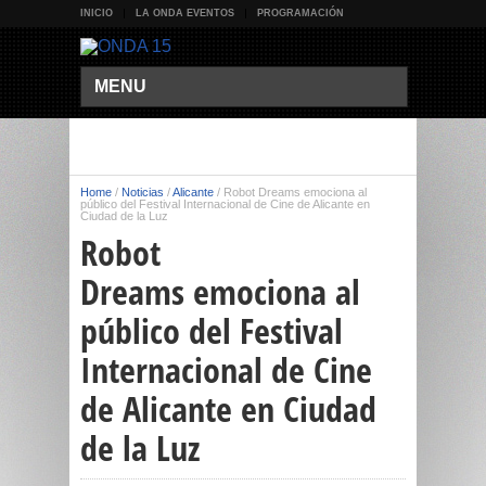
INICIO
LA ONDA EVENTOS
PROGRAMACIÓN
MENU
Home
/
Noticias
/
Alicante
/
Robot Dreams emociona al
público del Festival Internacional de Cine de Alicante en
Ciudad de la Luz
Robot
Dreams emociona al
público del Festival
Internacional de Cine
de Alicante en Ciudad
de la Luz