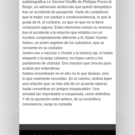
autobiográfica
Le Second Souffle
de Philippe Pozzo di
Borgo, un adinerado aristócrata que quedó tetrapléjico
tras un accidente de parapente. Harto de cuidadores
que le tratan con piedad o condescendencia, lo que le
gusta de él, al contrario, es que ve que no le tiene
compasión alguna. Estas memorias narran su vivencia
tras el accidente y la relación que entabla con un
hombre completamente diferente a él, Abdel Yasmin
Sellou, un joven argelino de los suburbios, que se
convierte en su cuidador.
Juntos van a mezclar a Vivaldi y la música rap, el habla
elegante y la jerga callejera, los trajes caros y los
pantalones de chándal. Dos mundos que chocan para
acabar por entenderse.
Ambos encontrarán en el otro no lo que desean, sino
lo que realmente necesitan. En el camino, ambos tejen
una relación que va más allá de un acuerdo laboral,
hasta convertirse en amigos inseparables. Una
amistad tan improbable e inesperada, como definitiva.
Y de la oposición entre ambos, de su excéntrica
convivencia, surge la comedia.