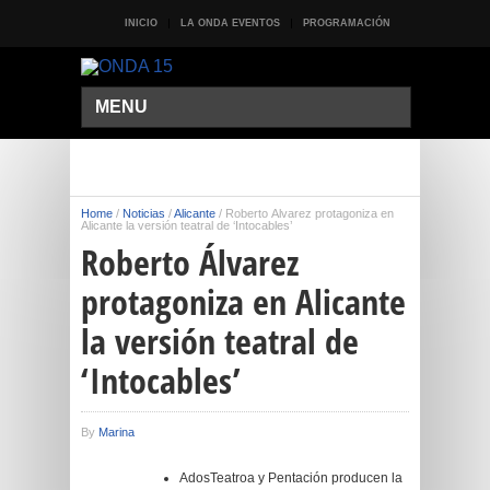
INICIO
LA ONDA EVENTOS
PROGRAMACIÓN
MENU
Home
/
Noticias
/
Alicante
/
Roberto Álvarez protagoniza en
Alicante la versión teatral de ‘Intocables’
Roberto Álvarez
protagoniza en Alicante
la versión teatral de
‘Intocables’
By
Marina
AdosTeatroa y Pentación producen la