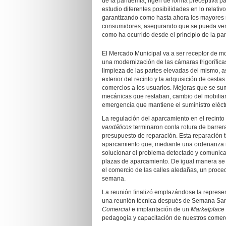
de la pandemia, rigen de forma preceptiva para
estudio diferentes posibilidades en lo relativ
garantizando como hasta ahora los mayores 
consumidores, asegurando que se pueda vend
como ha ocurrido desde el principio de la p
El Mercado Municipal va a ser receptor de mo
una modernización de las cámaras frigorífica
limpieza de las partes elevadas del mismo, a
exterior del recinto y la adquisición de cestas
comercios a los usuarios. Mejoras que se su
mecánicas que restaban, cambio del mobiliar
emergencia que mantiene el suministro eléct
La regulación del aparcamiento en el recinto 
vandálicos
terminaron conla rotura de barrera
presupuesto de reparación. Esta reparación t
aparcamiento que, mediante una ordenanza re
solucionar el problema detectado y comunicad
plazas de aparcamiento. De igual manera se 
el comercio de las calles aledañas, un proced
semana.
La reunión finalizó emplazándose la represen
una reunión técnica después de Semana Sant
Comercial
e implantación de un
Marketplace
pedagogía y capacitación de nuestros comerci