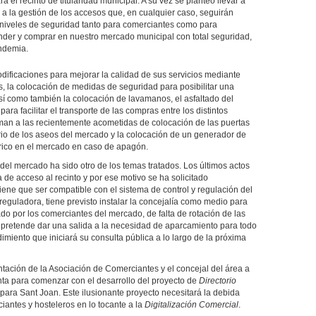
 el recinto de titularidad municipal. A su vez se planteó llevar a
o a la gestión de los accesos que, en cualquier caso, seguirán
niveles de seguridad tanto para comerciantes como para
er y comprar en nuestro mercado municipal con total seguridad,
andemia.
dificaciones para mejorar la calidad de sus servicios mediante
s, la colocación de medidas de seguridad para posibilitar una
sí como también la colocación de lavamanos, el asfaltado del
 para facilitar el transporte de las compras entre los distintos
man a las recientemente acometidas de colocación de las puertas
io de los aseos del mercado y la colocación de un generador de
rico en el mercado en caso de apagón.
del mercado ha sido otro de los temas tratados. Los últimos actos
 de acceso al recinto y por ese motivo se ha solicitado
iene que ser compatible con el sistema de control y regulación del
guladora, tiene previsto instalar la concejalía como medio para
o por los comerciantes del mercado, de falta de rotación de las
pretende dar una salida a la necesidad de aparcamiento para todo
imiento que iniciará su consulta pública a lo largo de la próxima
tación de la Asociación de Comerciantes y el concejal del área a
a para comenzar con el desarrollo del proyecto de
Directorio
para Sant Joan. Este ilusionante proyecto necesitará la debida
antes y hosteleros en lo tocante a la
Digitalización Comercial
.