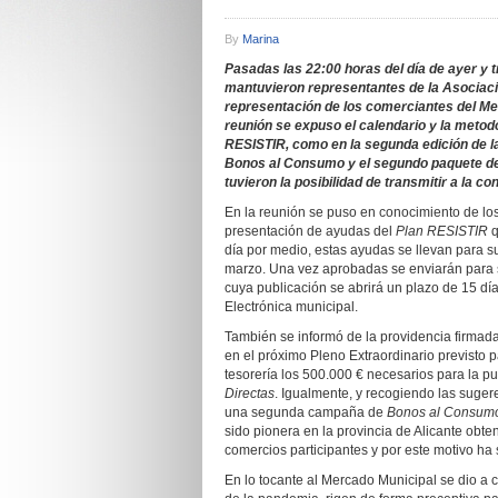
By
Marina
Pasadas las 22:00 horas del día de ayer y t
mantuvieron representantes de la Asociaci
representación de los comerciantes del Mer
reunión se expuso el calendario y la metodo
RESISTIR, como en la segunda edición de l
Bonos al Consumo y el segundo paquete de 
tuvieron la posibilidad de transmitir a la 
En la reunión se puso en conocimiento de los
presentación de ayudas del
Plan RESISTIR
q
día por medio, estas ayudas se llevan para s
marzo. Una vez aprobadas se enviarán para 
cuya publicación se abrirá un plazo de 15 día
Electrónica municipal.
También se informó de la providencia firmada
en el próximo Pleno Extraordinario previsto 
tesorería los 500.000 € necesarios para la 
Directas
. Igualmente, y recogiendo las suger
una segunda campaña de
Bonos al Consumo
sido pionera en la provincia de Alicante ob
comercios participantes y por este motivo h
En lo tocante al Mercado Municipal se dio a 