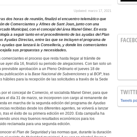
Updated: marzo 17, 2021
ras dos horas de reunión, finalizó el encuentro telemático que
ón de Comerciantes y Afines de Sant Joan, junto con una
cado Municipal, con el concejal del área Manel Giner. En esta
logía a seguir tanto en el procedimiento de las ayudas del Plan
FACEB
as Ayudas Directas, entre las que se incluyen el programa de
ayudas que lanzará la Conselleria, y donde los comerciantes
concejalía sus propuestas y necesidades.
 comerciantes el proceso que resta hasta llegar al trámite de
ue ayer día 16, finalizó su periodo de alegaciones. Con tan solo un
u previsible aprobación a un Pleno Ordinario el jueves 18 de
su publicación a la
Base Nacional de Subvenciones
y al
BOP
, tras
s hábiles para la recepción de las solicitudes a través de la Sede
TWITT
 por el concejal de Comercio, el socialista Manel Giner, para que
para el día 31 de marzo, se incorporen con cargo al remanente de
Tweets p
puesta en marcha de la segunda edición del programa de
Ayudas
encias recibidas desde los diferentes agentes, se volverá a lanzar
, t
ras el éxito de su primera edición en 2020. Esta campaña ha
teniendo unos muy buenos resultados económicos para los
a sido reclamada para una segunda edición.
conocer el
Plan de Seguridad
y las normas que, durante la duración