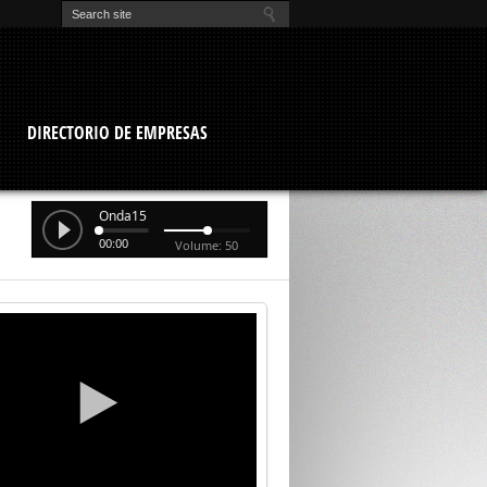
O
DIRECTORIO DE EMPRESAS
Onda15
00:00
Volume: 50