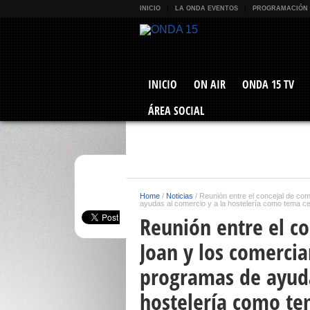
INICIO
LA ONDA EVENTOS
PROGRAMACIÓN
INICIO
ON AIR
ONDA 15 TV
ÁREA SOCIAL
Home
/
Noticias
/
Reunión entre el concejal de co
ayudas al comercio y a la hostelería como tema ce
Reunión entre el co
Joan y los comercia
programas de ayuda
hostelería como te