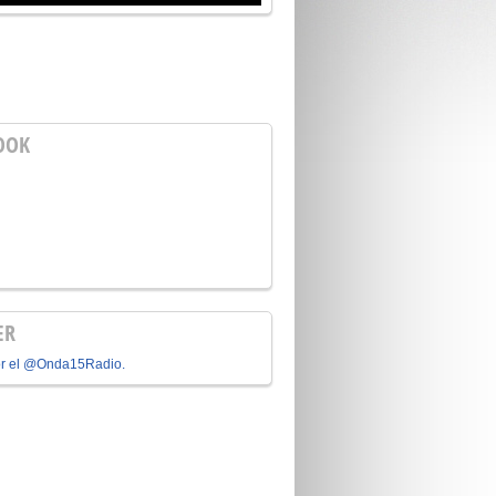
OOK
ER
or el @Onda15Radio.