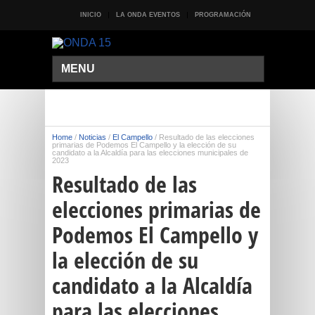
INICIO
LA ONDA EVENTOS
PROGRAMACIÓN
MENU
Home
/
Noticias
/
El Campello
/
Resultado de las elecciones
primarias de Podemos El Campello y la elección de su
candidato a la Alcaldía para las elecciones municipales de
2023
Resultado de las
elecciones primarias de
Podemos El Campello y
la elección de su
candidato a la Alcaldía
para las elecciones