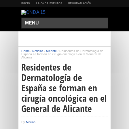
INICIO
LA ONDA EVENTOS
PROGRAMACIÓN
MENU
Home
/
Noticias
/
Alicante
/
Residentes de Dermatología de
España se forman en cirugía oncológica en el General de
Alicante
Residentes de
Dermatología de
España se forman en
cirugía oncológica en el
General de Alicante
By
Marina