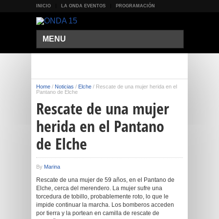
INICIO
LA ONDA EVENTOS
PROGRAMACIÓN
MENU
Home
/
Noticias
/
Elche
/
Rescate de una mujer herida en el
Pantano de Elche
Rescate de una mujer
herida en el Pantano
de Elche
By
Marina
Rescate de una mujer de 59 años, en el Pantano de
Elche, cerca del merendero. La mujer sufre una
torcedura de tobillo, probablemente roto, lo que le
impide continuar la marcha. Los bomberos acceden
por tierra y la portean en camilla de rescate de