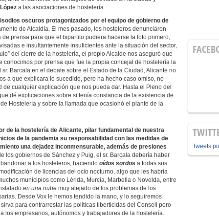
 López
a las asociaciones de hostelería.
pisodios oscuros protagonizados por el equipo de gobierno de
tamento de Alcaldía. El mes pasado, los hosteleros denunciaron
de prensa para que el bipartito pudiera hacerse la foto primero,
adas e insultantemente insuficientes ante la situación del sector,
FACEB
ulo” del cierre de la hostelería, el propio Alcalde nos aseguró que
e conocimos por prensa que fue la propia concejal de hostelería la
l sr. Barcala en el debate sobre el Estado de la Ciudad, Alicante no
mos a que explicara lo sucedido, pero ha hecho caso omiso, no
ud de cualquier explicación que nos pueda dar. Hasta el Pleno del
que dé explicaciones sobre si tenía constancia de la existencia de
 de Hostelería y sobre la llamada que ocasionó el plante de la
TWITT
 de la hostelería de Alicante, pilar fundamental de nuestra
icios de la pandemia su responsabilidad con las medidas de
Tweets p
tamiento una dejadez inconmensurable, además de presiones
de los gobiernos de Sánchez y Puig, el sr. Barcala debería haber
o abandonar a los hosteleros, haciendo
oídos sordos
a todas sus
 modificación de licencias del ocio nocturno, algo que les habría
n muchos municipios como Lérida, Murcia, Marbella o Novelda, entre
instalado
en una nube
muy alejado de los problemas de los
cesarias. Desde Vox le hemos tendido la mano, y lo seguiremos
rva para contrarrestar las políticas liberticidas del Consell pero
a los empresarios, autónomos y trabajadores de la hostelería.