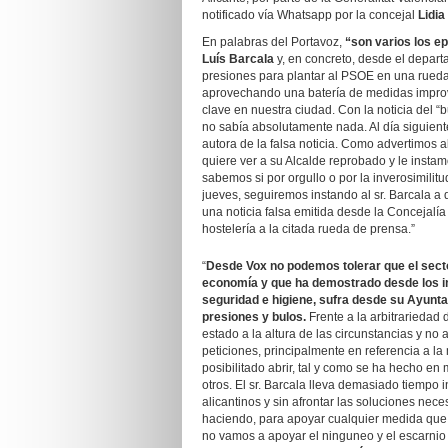
notificado vía Whatsapp por la concejal
Lidia
En palabras del Portavoz,
“son varios los e
Luís Barcala
y, en concreto, desde el depar
presiones para plantar al PSOE en una rueda 
aprovechando una batería de medidas improvis
clave en nuestra ciudad. Con la noticia del “b
no sabía absolutamente nada. Al día siguient
autora de la falsa noticia. Como advertimos a
quiere ver a su Alcalde reprobado y le insta
sabemos si por orgullo o por la inverosimilit
jueves, seguiremos instando al sr. Barcala a 
una noticia falsa emitida desde la Concejalía
hostelería a la citada rueda de prensa.”
“
Desde Vox no podemos tolerar que el sector
economía y que ha demostrado desde los in
seguridad e higiene, sufra desde su Ayun
presiones y bulos.
Frente a la arbitrariedad 
estado a la altura de las circunstancias y n
peticiones, principalmente en referencia a la
posibilitado abrir, tal y como se ha hecho e
otros. El sr. Barcala lleva demasiado tiempo 
alicantinos y sin afrontar las soluciones ne
haciendo, para apoyar cualquier medida que si
no vamos a apoyar el ninguneo y el escarnio 