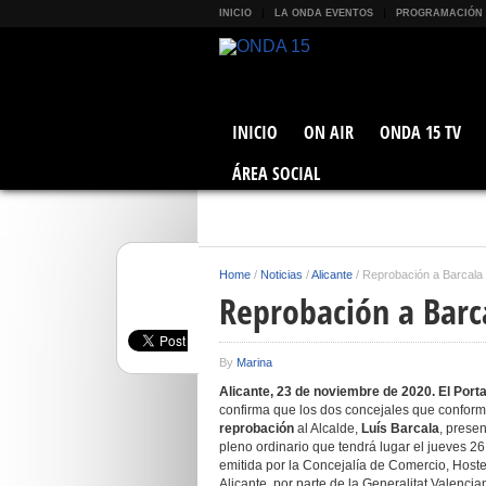
INICIO
LA ONDA EVENTOS
PROGRAMACIÓN
INICIO
ON AIR
ONDA 15 TV
ÁREA SOCIAL
Home
/
Noticias
/
Alicante
/
Reprobación a Barcala
Reprobación a Barc
By
Marina
Alicante, 23 de noviembre de 2020.
El Port
confirma que los dos concejales que confor
reprobación
al Alcalde,
Luís Barcala
, prese
pleno ordinario que tendrá lugar el jueves 26
emitida por la Concejalía de Comercio, Hostel
Alicante, por parte de la Generalitat Valenci