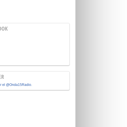
OOK
ER
or el @Onda15Radio.