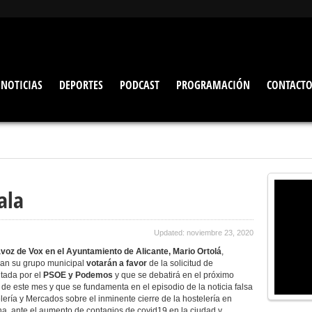
NOTICIAS
DEPORTES
PODCAST
PROGRAMACIÓN
CONTACT
ala
Updated: noviembre 23, 2020
avoz de Vox en el Ayuntamiento de Alicante, Mario Ortolá
,
man su grupo municipal
votarán a favor
de la solicitud de
ntada por el
PSOE y Podemos
y que se debatirá en el próximo
 de este mes y que se fundamenta en el episodio de la noticia falsa
ería y Mercados sobre el inminente cierre de la hostelería en
ana, ante el aumento de contagios de covid19 en la ciudad y