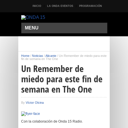
INICIO
LA ONDA EVENTOS
PROGRAMACIÓN
MENU
Home
/
Noticias
/
Alicante
/
Un Remember de miedo para este
fin de semana en The One
Un Remember de
miedo para este fin de
semana en The One
By
Víctor Olcina
Con la colaboración de Onda 15 Radio.