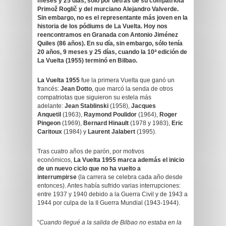
meses y 25 días, sólo por detrás de su compatriota
Primož Roglič y del murciano Alejandro Valverde.
Sin embargo, no es el representante más joven en la
historia de los pódiums de La Vuelta. Hoy nos
reencontramos en Granada con Antonio Jiménez
Quiles (86 años). En su día, sin embargo, sólo tenía
20 años, 9 meses y 25 días, cuando la 10ª edición de
La Vuelta (1955) terminó en Bilbao.
La Vuelta 1955
fue la primera Vuelta que ganó un
francés:
Jean Dotto
, que marcó la senda de otros
compatriotas que siguieron su estela más
adelante:
Jean Stablinski
(1958),
Jacques
Anquetil
(1963),
Raymond Poulidor
(1964),
Roger
Pingeon
(1969),
Bernard Hinault
(1978 y 1983),
Eric
Caritoux
(1984) y
Laurent Jalabert
(1995).
Tras cuatro años de parón, por motivos
económicos,
La Vuelta 1955 marca además el inicio
de un nuevo ciclo que no ha vuelto a
interrumpirse
(la carrera se celebra cada año desde
entonces). Antes había sufrido varias interrupciones:
entre 1937 y 1940 debido a la Guerra Civil y de 1943 a
1944 por culpa de la II Guerra Mundial (1943-1944).
“
Cuando llegué a la salida de Bilbao no estaba en la