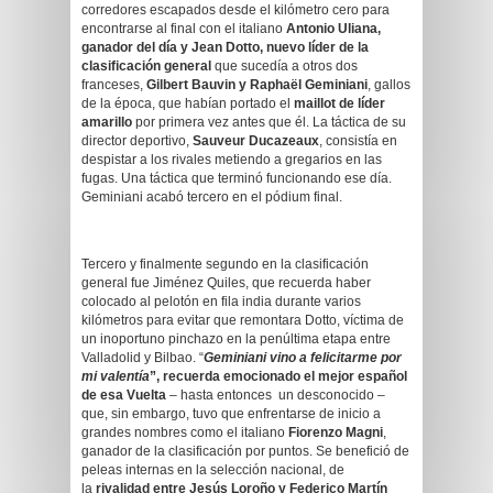
corredores escapados desde el kilómetro cero para
encontrarse al final con el italiano
Antonio Uliana,
ganador del día y Jean Dotto, nuevo líder de la
clasificación general
que sucedía a otros dos
franceses,
Gilbert Bauvin y Raphaël Geminiani
, gallos
de la época, que habían portado el
maillot de líder
amarillo
por primera vez antes que él. La táctica de su
director deportivo,
Sauveur Ducazeaux
, consistía en
despistar a los rivales metiendo a gregarios en las
fugas. Una táctica que terminó funcionando ese día.
Geminiani acabó tercero en el pódium final.
Tercero y finalmente segundo en la clasificación
general fue Jiménez Quiles, que recuerda haber
colocado al pelotón en fila india durante varios
kilómetros para evitar que remontara Dotto, víctima de
un inoportuno pinchazo en la penúltima etapa entre
Valladolid y Bilbao. “
Geminiani vino a felicitarme por
mi valentía
”, recuerda emocionado el mejor español
de esa Vuelta
– hasta entonces un desconocido –
que, sin embargo, tuvo que enfrentarse de inicio a
grandes nombres como el italiano
Fiorenzo Magni
,
ganador de la clasificación por puntos. Se benefició de
peleas internas en la selección nacional, de
la
rivalidad entre Jesús Loroño y Federico Martín