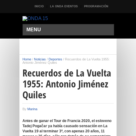
INICIO
LA ONDA EVENTOS
PROGRAMACIÓN
MENU
Home
/
Noticias
/
Deportes
/
Recuerdos de La Vuelta 1955:
Antonio Jiménez Quiles
Recuerdos de La Vuelta
1955: Antonio Jiménez
Quiles
By
Marina
Antes de ganar el Tour de Francia 2020, el esloveno
Tadej Pogačar ya había causado sensación en La
Vuelta 19 al terminar 3º, con apenas 20 años, 11