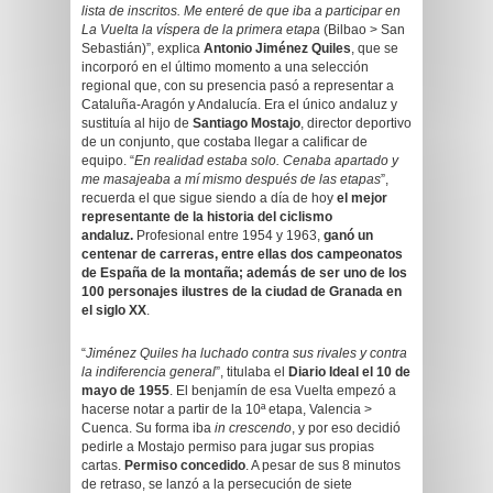
lista de inscritos. Me enteré de que iba a participar en
La Vuelta la víspera de la primera etapa
(Bilbao > San
Sebastián)”, explica
Antonio Jiménez Quiles
, que se
incorporó en el último momento a una selección
regional que, con su presencia pasó a representar a
Cataluña-Aragón y Andalucía. Era el único andaluz y
sustituía al hijo de
Santiago Mostajo
, director deportivo
de un conjunto, que costaba llegar a calificar de
equipo. “
En realidad estaba solo. Cenaba apartado y
me masajeaba a mí mismo después de las etapas
”,
recuerda el que sigue siendo a día de hoy
el mejor
representante de la historia del ciclismo
andaluz.
Profesional entre 1954 y 1963,
ganó un
centenar de carreras, entre ellas dos campeonatos
de España de la montaña; además de ser uno de los
100 personajes ilustres de la ciudad de Granada en
el siglo XX
.
“
Jiménez Quiles ha luchado contra sus rivales y contra
la indiferencia general
”, titulaba el
Diario Ideal el 10 de
mayo de 1955
. El benjamín de esa Vuelta empezó a
hacerse notar a partir de la 10ª etapa, Valencia >
Cuenca. Su forma iba
in crescendo
, y por eso decidió
pedirle a Mostajo permiso para jugar sus propias
cartas.
Permiso concedido
. A pesar de sus 8 minutos
de retraso, se lanzó a la persecución de siete