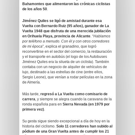
Bahamontes que alimentaron las crónicas ciclistas
de los años 50
.
Jiménez Quiles se ligó de amistad durante esa
Vuelta con Bernardo Ruiz (95 años), ganador de La
Vuelta 1948 que disfruta de una merecida jubilación
en Orihuela Playa, provincia de Alicante
. “
Hablamos
por teléfono a menudo. Con él y con otros corredores
de mi época
”, explica el granadino, que logró
reconvertirse en el sector del comercio, la restauración
y el transporte en autobús (el logo de los Autobuses
Jiménez Quiles era la silueta de un ciclista). También
contaba con un negocio de alquiler de vehículos de
lujo, destinado a las estrellas de cine (entre ellos,
Sergio Leone), que venían a rodar películas en la zona
de Almería.
Más tarde,
regresó a La Vuelta como comisario de
carrera
, y siempre se alegra cuando la caravana de la
ronda española para en
Sierra Nevada (en 1979 por
primera vez)
.
Su gesta sigue siendo excepcional a día de hoy en la
historia del ciclismo.
Solo 11 corredores han subido al
pódium de una Gran Vuelta antes de cumplir los 21