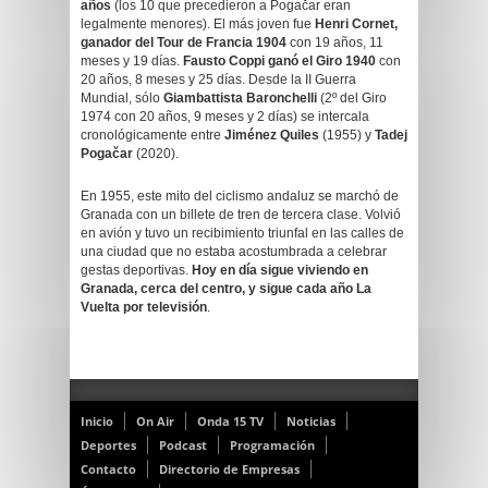
años
(los 10 que precedieron a Pogačar eran
legalmente menores). El más joven fue
Henri Cornet,
ganador del Tour de Francia 1904
con 19 años, 11
meses y 19 días.
Fausto Coppi ganó el Giro 1940
con
20 años, 8 meses y 25 días. Desde la II Guerra
Mundial, sólo
Giambattista Baronchelli
(2º del Giro
1974 con 20 años, 9 meses y 2 días) se intercala
cronológicamente entre
Jiménez Quiles
(1955) y
Tadej
Pogačar
(2020).
En 1955, este mito del ciclismo andaluz se marchó de
Granada con un billete de tren de tercera clase. Volvió
en avión y tuvo un recibimiento triunfal en las calles de
una ciudad que no estaba acostumbrada a celebrar
gestas deportivas.
Hoy en día sigue viviendo en
Granada, cerca del centro, y sigue cada año La
Vuelta por televisión
.
Inicio
On Air
Onda 15 TV
Noticias
Deportes
Podcast
Programación
Contacto
Directorio de Empresas