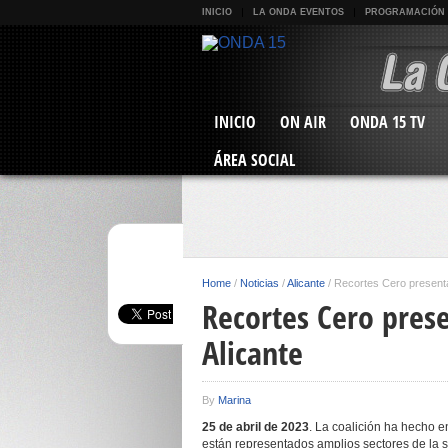
INICIO
LA ONDA EVENTOS
PROGRAMACIÓN
INICIO
ON AIR
ONDA 15 TV
ÁREA SOCIAL
Home
/
Noticias
/
Alicante
/
Recortes Cero presenta
Recortes Cero pres
Alicante
By
Marina
25 de abril de 2023
. La coalición ha hecho en
están representados amplios sectores de la 