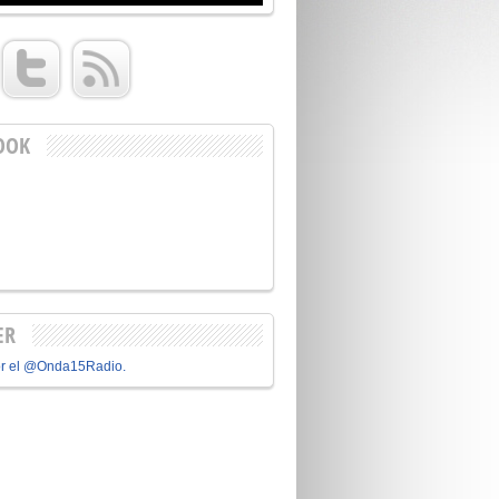
OOK
ER
or el @Onda15Radio.