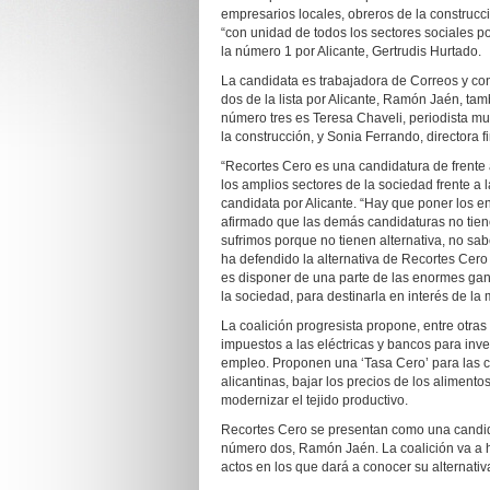
empresarios locales, obreros de la construcci
“con unidad de todos los sectores sociales 
la número 1 por Alicante, Gertrudis Hurtado.
La candidata es trabajadora de Correos y con
dos de la lista por Alicante, Ramón Jaén, tamb
número tres es Teresa Chaveli, periodista mu
la construcción, y Sonia Ferrando, directora f
“Recortes Cero es una candidatura de frente 
los amplios sectores de la sociedad frente a
candidata por Alicante. “Hay que poner los en
afirmado que las demás candidaturas no tienen
sufrimos porque no tienen alternativa, no sa
ha defendido la alternativa de Recortes Cero pa
es disponer de una parte de las enormes gan
la sociedad, para destinarla en interés de la m
La coalición progresista propone, entre otras
impuestos a las eléctricas y bancos para inver
empleo. Proponen una ‘Tasa Cero’ para las c
alicantinas, bajar los precios de los alimento
modernizar el tejido productivo.
Recortes Cero se presentan como una candidat
número dos, Ramón Jaén. La coalición va a h
actos en los que dará a conocer su alternativa