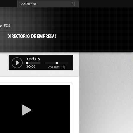
O
DIRECTORIO DE EMPRESAS
Onda15
00:00
Volume: 50