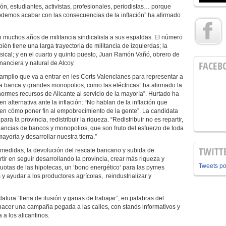
ón, estudiantes, activistas, profesionales, periodistas… porque
podemos acabar con las consecuencias de la inflación” ha afirmado
 muchos años de militancia sindicalista a sus espaldas. El número
ién tiene una larga trayectoria de militancia de izquierdas; la
sical; y en el cuarto y quinto puesto, Juan Ramón Vañó, obrero de
FACEB
inanciera y natural de Alcoy.
amplio que va a entrar en les Corts Valencianes para representar a
 la banca y grandes monopolios, como las eléctricas” ha afirmado la
ormes recursos de Alicante al servicio de la mayoría”. Hurtado ha
 alternativa ante la inflación: “No hablan de la inflación que
ben cómo poner fin al empobrecimiento de la gente”. La candidata
ra la provincia, redistribuir la riqueza. “Redistribuir no es repartir,
ancias de bancos y monopolios, que son fruto del esfuerzo de toda
ayoría y desarrollar nuestra tierra.”
TWITT
 medidas, la devolución del rescate bancario y subida de
tir en seguir desarrollando la provincia, crear más riqueza y
Tweets p
uotas de las hipotecas, un ‘bono energético‘ para las pymes
s y ayudar a los productores agrícolas, reindustrializar y
ura “llena de ilusión y ganas de trabajar”, en palabras del
acer una campaña pegada a las calles, con stands informativos y
 a los alicantinos.