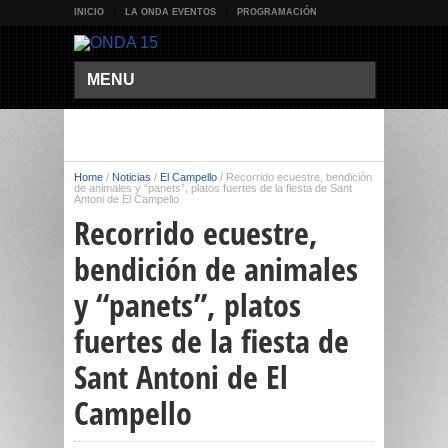
INICIO
LA ONDA EVENTOS
PROGRAMACIÓN
MENU
Home
/
Noticias
/
El Campello
/
Recorrido ecuestre, bendición
de animales y “panets”, platos fuertes de la fiesta de Sant
Antoni de El Campello
Recorrido ecuestre,
bendición de animales
y “panets”, platos
fuertes de la fiesta de
Sant Antoni de El
Campello