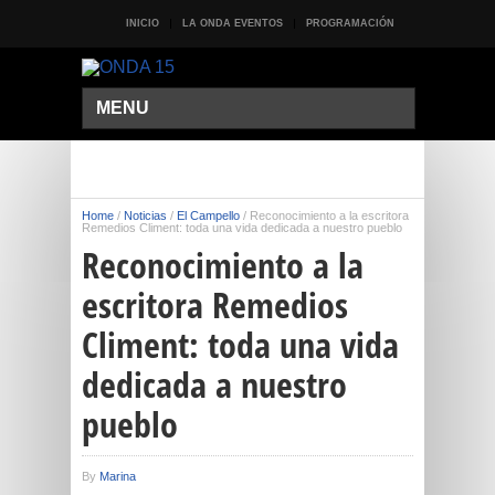
INICIO
LA ONDA EVENTOS
PROGRAMACIÓN
MENU
Home
/
Noticias
/
El Campello
/
Reconocimiento a la escritora
Remedios Climent: toda una vida dedicada a nuestro pueblo
Reconocimiento a la
escritora Remedios
Climent: toda una vida
dedicada a nuestro
pueblo
By
Marina