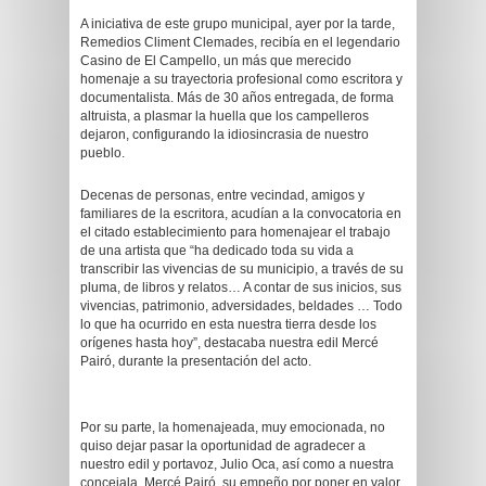
A iniciativa de este grupo municipal, ayer por la tarde,
Remedios Climent Clemades, recibía en el legendario
Casino de El Campello, un más que merecido
homenaje a su trayectoria profesional como escritora y
documentalista. Más de 30 años entregada, de forma
altruista, a plasmar la huella que los campelleros
dejaron, configurando la idiosincrasia de nuestro
pueblo.
Decenas de personas, entre vecindad, amigos y
familiares de la escritora, acudían a la convocatoria en
el citado establecimiento para homenajear el trabajo
de una artista que “ha dedicado toda su vida a
transcribir las vivencias de su municipio, a través de su
pluma, de libros y relatos… A contar de sus inicios, sus
vivencias, patrimonio, adversidades, beldades … Todo
lo que ha ocurrido en esta nuestra tierra desde los
orígenes hasta hoy”, destacaba nuestra edil Mercé
Pairó, durante la presentación del acto.
Por su parte, la homenajeada, muy emocionada, no
quiso dejar pasar la oportunidad de agradecer a
nuestro edil y portavoz, Julio Oca, así como a nuestra
concejala, Mercé Pairó, su empeño por poner en valor