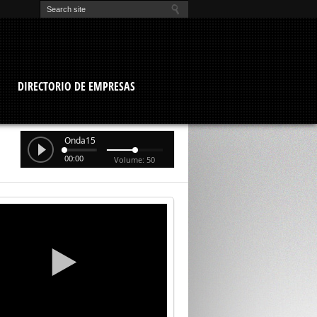
O
DIRECTORIO DE EMPRESAS
Onda15
00:00
Volume: 50