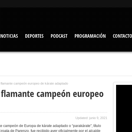
NOTICIAS
DEPORTES
PODCAST
PROGRAMACIÓN
CONTACT
al flamante campeón europeo de kárate adaptado
al flamante campeón europeo
o
Updated: junio 9, 2021
te campeón de Europa de kárate adaptado o “parakárate”, título
roata de Parenzo, fue recibido ayer oficialmente por el alcalde