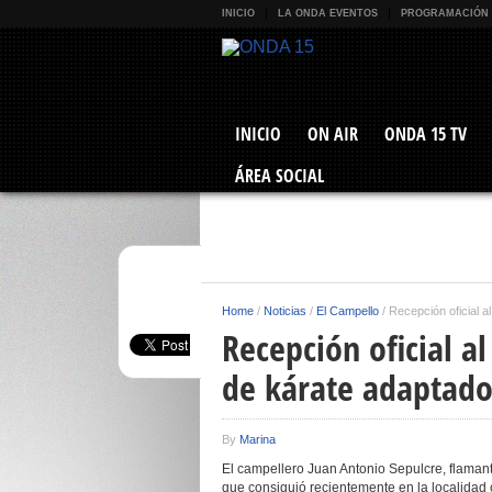
INICIO
LA ONDA EVENTOS
PROGRAMACIÓN
INICIO
ON AIR
ONDA 15 TV
ÁREA SOCIAL
Home
/
Noticias
/
El Campello
/
Recepción oficial 
Recepción oficial 
de kárate adaptad
By
Marina
El campellero Juan Antonio Sepulcre, flaman
que consiguió recientemente en la localidad c