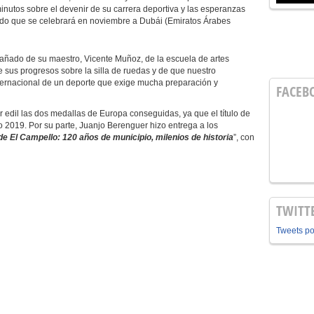
nutos sobre el devenir de su carrera deportiva y las esperanzas
do que se celebrará en noviembre a Dubái (Emiratos Árabes
o de su maestro, Vicente Muñoz, de la escuela de artes
de sus progresos sobre la silla de ruedas y de que nuestro
nternacional de un deporte que exige mucha preparación y
FACEB
l las dos medallas de Europa conseguidas, ya que el título de
 2019. Por su parte, Juanjo Berenguer hizo entrega a los
 de El Campello: 120 años de municipio, milenios de historia
”, con
TWITT
Tweets p