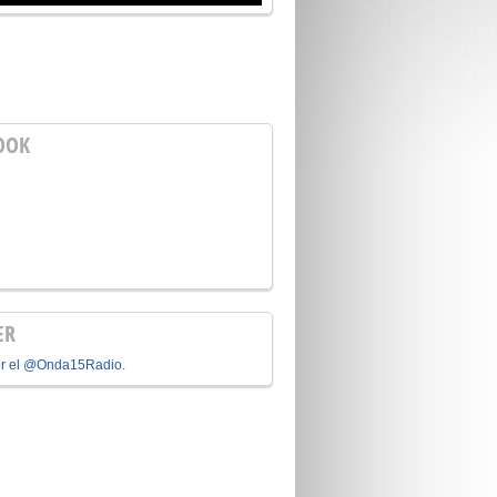
OOK
ER
or el @Onda15Radio.